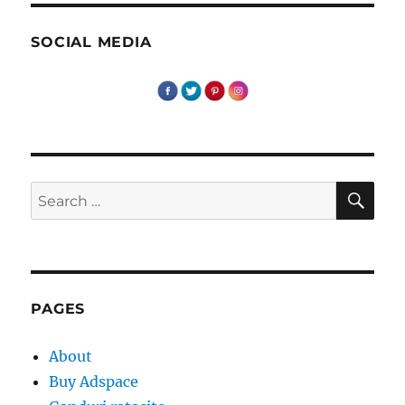
–
Cambridge,
SOCIAL MEDIA
UK
SE
Search
for:
PAGES
About
Buy Adspace