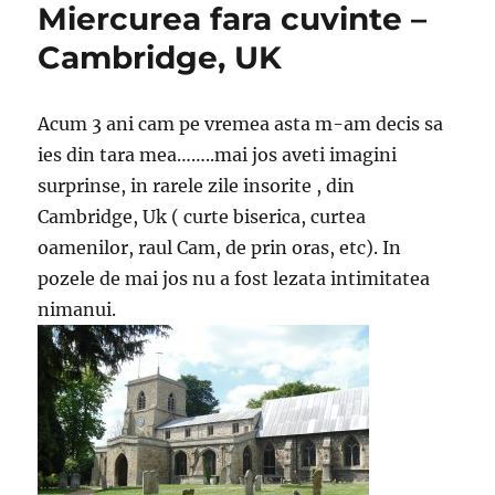
Miercurea fara cuvinte –
peretii?
Cambridge, UK
Acum 3 ani cam pe vremea asta m-am decis sa
ies din tara mea……..mai jos aveti imagini
surprinse, in rarele zile insorite , din
Cambridge, Uk ( curte biserica, curtea
oamenilor, raul Cam, de prin oras, etc). In
pozele de mai jos nu a fost lezata intimitatea
nimanui.