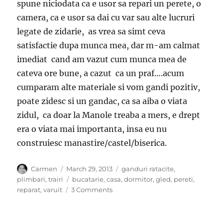
spune niciodata ca e usor sa repari un perete, o
camera, ca e usor sa dai cu var sau alte lucruri
legate de zidarie, as vrea sa simt ceva
satisfactie dupa munca mea, dar m-am calmat
imediat cand am vazut cum munca mea de
cateva ore bune, a cazut ca un praf….acum
cumparam alte materiale si vom gandi pozitiv,
poate zidesc si un gandac, ca sa aiba o viata
zidul, ca doar la Manole treaba a mers, e drept
era o viata mai importanta, insa eu nu
construiesc manastire/castel/biserica.
Author
Posted
Categories
Carmen
March 29, 2013
ganduri ratacite
,
on
Tags
plimbari
,
trairi
bucatarie
,
casa
,
dormitor
,
gled
,
pereti
,
on
reparat
,
varuit
3 Comments
Cum
sa
reparati