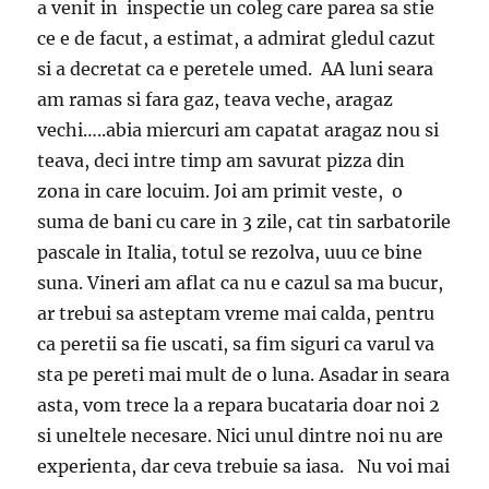
a venit in inspectie un coleg care parea sa stie
ce e de facut, a estimat, a admirat gledul cazut
si a decretat ca e peretele umed. AA luni seara
am ramas si fara gaz, teava veche, aragaz
vechi…..abia miercuri am capatat aragaz nou si
teava, deci intre timp am savurat pizza din
zona in care locuim. Joi am primit veste, o
suma de bani cu care in 3 zile, cat tin sarbatorile
pascale in Italia, totul se rezolva, uuu ce bine
suna. Vineri am aflat ca nu e cazul sa ma bucur,
ar trebui sa asteptam vreme mai calda, pentru
ca peretii sa fie uscati, sa fim siguri ca varul va
sta pe pereti mai mult de o luna. Asadar in seara
asta, vom trece la a repara bucataria doar noi 2
si uneltele necesare. Nici unul dintre noi nu are
experienta, dar ceva trebuie sa iasa. Nu voi mai