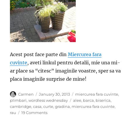
Acest post face parte din
Miercurea fara
cuvinte
, aveti linkul pentru detalii, mie una mi-
ar place sa “citesc” imaginile voastre, sper sa va
placa imaginile surprise de mine!
Author
Posted
Categories
Carmen
January 30, 2013
miercurea fara cuvinte
,
on
Tags
plimbari
,
wordless wednesday
alee
,
barca
,
biserica
,
cambridge
,
casa
,
curte
,
gradina
,
miercurea fara cuvinte
,
on
rau
19 Comments
Miercurea
fara
cuvinte