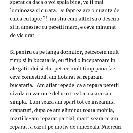
sperat ca daca o voi spala bine, va fi mai
luminoasa si curata. De fapt ea are o nuanta de
cafea cu lapte ?!, nu stiu cum altfel sa o descriu
si in amestec cu peretii maro, e ceva minunat,
de vis urat.
Si pentru ca pe langa dormitor, petrecem mult
timp si in bucatarie, eu fiind o incepatoare in
ale gatitului si clar petrec mult timp pana fac
ceva comestibil, am hotarat sa reparam
bucataria. Am aflat repede, ca a repara peretii
si a da cu var nu e deloc o treaba usoara sau
simpla. Luni seara am spart tot ce inseamna
crapaturi, dupa ce am eliminat toata mobila,
marti le-am reparat partial, marti seara ce am
reparat, a cazut pe motiv de umezeala. Miercuri