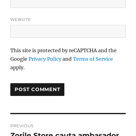
WEBSITE
This site is protected by reCAPTCHA and the
Google
Privacy Policy
and
Terms of Service
apply.
Post
PREVIOUS
navigation
Zorile Store cauta ambasador
Previous