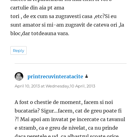
cartulie din aia pt ama
tori , de ex cum sa zugravesti casa ,etc?Si eu
sunt amator si mi-am zugravit de cateva ori ,la
bloc,dar totdeauna vara.
Reply
printrecuvinteratacite
says:
April 10, 2013 at Wednesday,10 April, 2013
A fost o chestie de moment, facem si noi
bucataria? Sigur…facem, cat de greu poate fi
?! Mai apoi am invatat pe incercate ca tavanul
e stramb, ca e greu de nivelat, ca nu prinde
daca peretele e ud, ca albastrul scoate orice