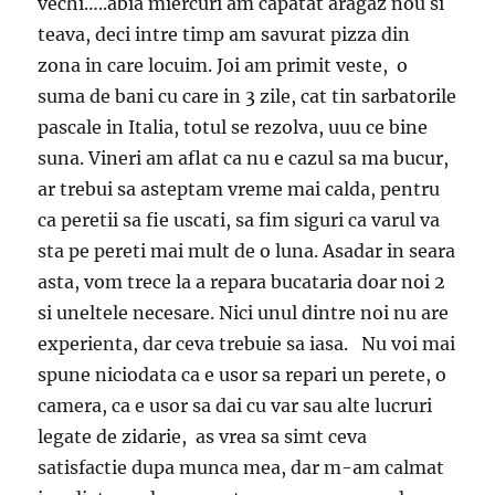
vechi…..abia miercuri am capatat aragaz nou si
teava, deci intre timp am savurat pizza din
zona in care locuim. Joi am primit veste, o
suma de bani cu care in 3 zile, cat tin sarbatorile
pascale in Italia, totul se rezolva, uuu ce bine
suna. Vineri am aflat ca nu e cazul sa ma bucur,
ar trebui sa asteptam vreme mai calda, pentru
ca peretii sa fie uscati, sa fim siguri ca varul va
sta pe pereti mai mult de o luna. Asadar in seara
asta, vom trece la a repara bucataria doar noi 2
si uneltele necesare. Nici unul dintre noi nu are
experienta, dar ceva trebuie sa iasa. Nu voi mai
spune niciodata ca e usor sa repari un perete, o
camera, ca e usor sa dai cu var sau alte lucruri
legate de zidarie, as vrea sa simt ceva
satisfactie dupa munca mea, dar m-am calmat