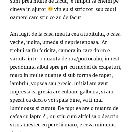
sunt prea multe de facut, e timpul sa chemi pe
cineva in ajutor
vin eu si stric tot sau cauti
oameni care stiu ce au de facut.
Am fugit de la casa mea la cea a iubitului, o casa
veche, inalta, umeda si neprietenoasa. Ar
trebui sa fiu fericita, camera in care dorm e
varuita intr-o nuanta de roz/portocaliu, in rest
predomina albul spre gri cu model de crapaturi,
maro in multe nuante si sub forma de tapet,
lambriu, vopsea sau gresie. Initial am avut
impresia ca gresia are culoare galbena, si am
sperat ca daca o voi spala bine, va fi mai
luminoasa si curata. De fapt ea are o nuanta de
cafea cu lapte ?!, nu stiu cum altfel sa o descriu
si in amestec cu peretii maro, e ceva minunat,