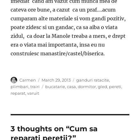
imediat cand am vazut cum munca mea de
cateva ore bune, a cazut ca un praf….acum
cumparam alte materiale si vom gandi pozitiv,
poate zidesc si un gandac, ca sa aiba o viata
zidul, ca doar la Manole treaba a mers, e drept
era o viata mai importanta, insa eu nu
construiesc manastire/castel/biserica.
Author
Posted
Categories
Carmen
March 29, 2013
ganduri ratacite
,
on
Tags
plimbari
,
trairi
bucatarie
,
casa
,
dormitor
,
gled
,
pereti
,
reparat
,
varuit
3 thoughts on “Cum sa
reparati peretii?”