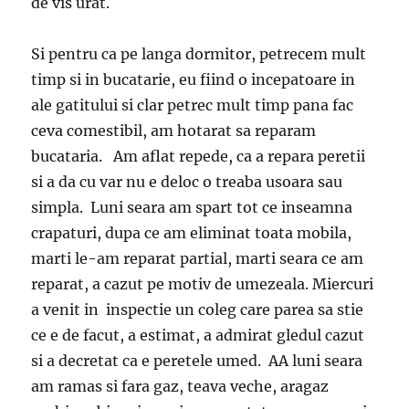
de vis urat.
Si pentru ca pe langa dormitor, petrecem mult
timp si in bucatarie, eu fiind o incepatoare in
ale gatitului si clar petrec mult timp pana fac
ceva comestibil, am hotarat sa reparam
bucataria. Am aflat repede, ca a repara peretii
si a da cu var nu e deloc o treaba usoara sau
simpla. Luni seara am spart tot ce inseamna
crapaturi, dupa ce am eliminat toata mobila,
marti le-am reparat partial, marti seara ce am
reparat, a cazut pe motiv de umezeala. Miercuri
a venit in inspectie un coleg care parea sa stie
ce e de facut, a estimat, a admirat gledul cazut
si a decretat ca e peretele umed. AA luni seara
am ramas si fara gaz, teava veche, aragaz