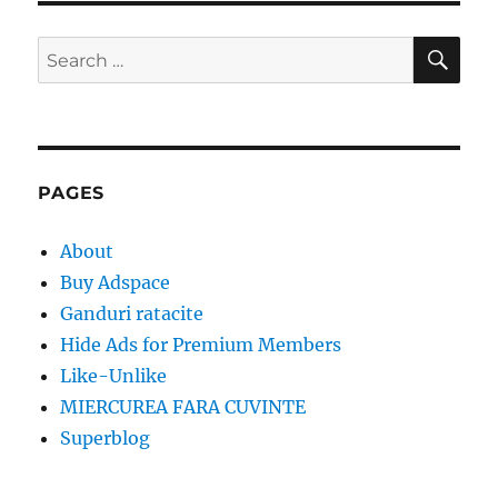
SE
Search
for:
PAGES
About
Buy Adspace
Ganduri ratacite
Hide Ads for Premium Members
Like-Unlike
MIERCUREA FARA CUVINTE
Superblog