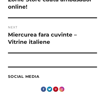
post:
online!
NEXT
Miercurea fara cuvinte –
Next
post:
Vitrine italiene
SOCIAL MEDIA