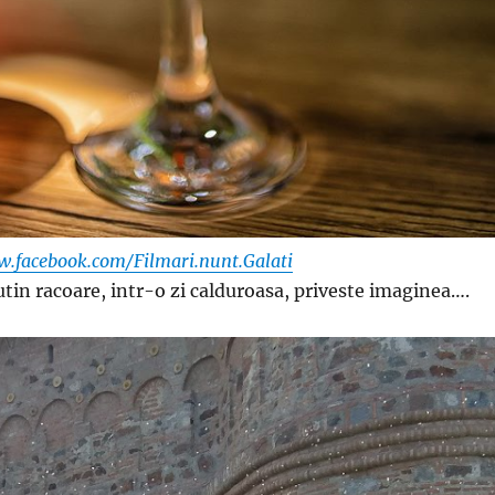
w.facebook.com/Filmari.nunt.Galati
utin racoare, intr-o zi calduroasa, priveste imaginea….