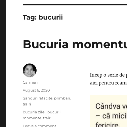
Tag:
bucurii
Bucuria momentu
Incep o serie de 
Author
Carmen
aici pentru ream
Posted
August 6, 2020
on
Categories
ganduri ratacite
,
plimbari
,
trairi
Tags
bucuria zilei
,
bucurii
,
momente
,
trairi
on
Leave a comment