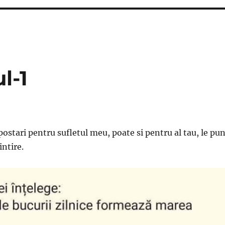
l-1
postari pentru sufletul meu, poate si pentru al tau, le pu
intire.