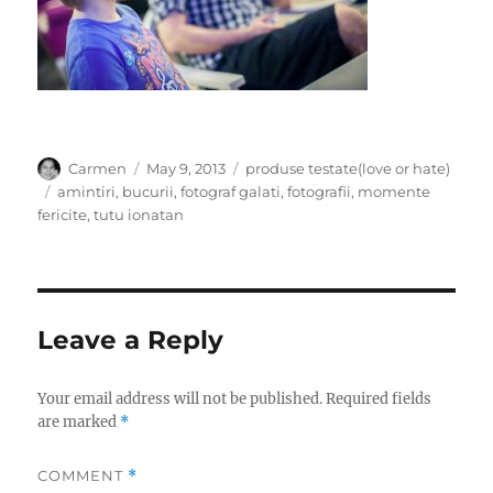
Author
Posted
Categories
Carmen
May 9, 2013
produse testate(love or hate)
on
Tags
amintiri
,
bucurii
,
fotograf galati
,
fotografii
,
momente
fericite
,
tutu ionatan
Leave a Reply
Your email address will not be published.
Required fields
are marked
*
COMMENT
*