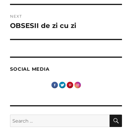
NEXT
OBSESII de zi cu zi
Next
post:
SOCIAL MEDIA
SE
Search
for: