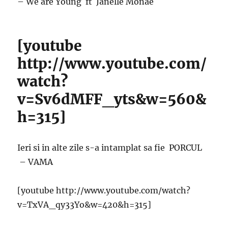
– We are Young ft Janelle Monae
[youtube
http://www.youtube.com/
watch?
v=Sv6dMFF_yts&w=560&
h=315]
Ieri si in alte zile s-a intamplat sa fie PORCUL
– VAMA
[youtube http://www.youtube.com/watch?
v=TxVA_qy33Yo&w=420&h=315]