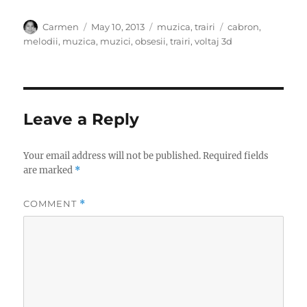
Author
Posted
Categories
Tags
Carmen
May 10, 2013
muzica
,
trairi
cabron
,
on
melodii
,
muzica
,
muzici
,
obsesii
,
trairi
,
voltaj 3d
Leave a Reply
Your email address will not be published.
Required fields
are marked
*
COMMENT
*