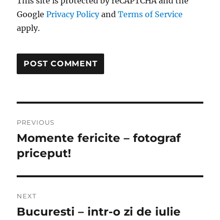
This site is protected by reCAPTCHA and the
Google
Privacy Policy
and
Terms of Service
apply.
Post
PREVIOUS
navigation
Momente fericite – fotograf
Previous
post:
priceput!
NEXT
Bucuresti – intr-o zi de iulie
Next