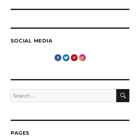
post:
SOCIAL MEDIA
SE
Search
for:
PAGES