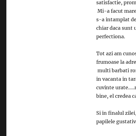
satisfactie, prom
Mi-a facut mare 
s-a intamplat de
chiar daca sunt 
perfectiona.
Tot azi am cunos
frumoase la adre
multi barbati ro
in vacanta in tar
cuvinte urate…..
bine, el credea c
Si in finalul zil
papilele gustat