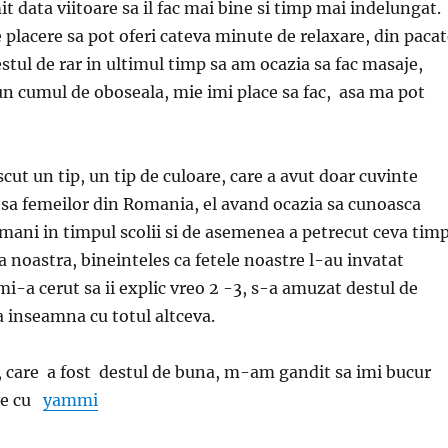
it data viitoare sa il fac mai bine si timp mai indelungat.
placere sa pot oferi cateva minute de relaxare, din pacat
stul de rar in ultimul timp sa am ocazia sa fac masaje,
un cumul de oboseala, mie imi place sa fac, asa ma pot
cut un tip, un tip de culoare, care a avut doar cuvinte
sa femeilor din Romania, el avand ocazia sa cunoasca
mani in timpul scolii si de asemenea a petrecut ceva tim
a noastra, bineinteles ca fetele noastre l-au invatat
mi-a cerut sa ii explic vreo 2 -3, s-a amuzat destul de
a inseamna cu totul altceva.
ei, care a fost destul de buna, m-am gandit sa imi bucur
ive cu
yammi