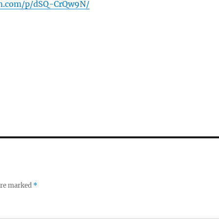
am.com/p/dSQ-CrQw9N/
 are marked
*