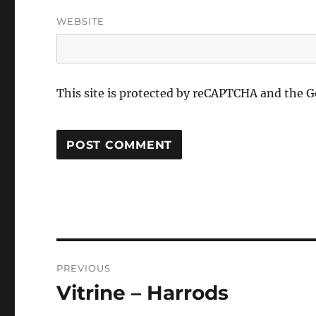
WEBSITE
This site is protected by reCAPTCHA and the 
Post
PREVIOUS
navigation
Vitrine – Harrods
Previous
post: