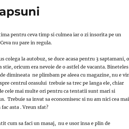
capsuni
ultima pentru ceva timp si culmea iar o zi insorita pe un
 Ceva nu pare in regula.
 colega la autobuz, se duce acasa pentru 3 saptamani, 
 stie, oricum era nevoie de o astfel de vacanta. Bineteles
dis de dimineata ne plimbam pe aleea cu magazine, nu e vi
pre centrul orasului trebuie sa trec pe langa ele, chiar
 de cele mai multe ori pentru ca tentatii sunt mari si
us. Trebuie sa invat sa economisesc si nu am nici cea mai
fac asta . Vreun sfat?
t cum sa faci un masaj, nu e usor insa e plin de