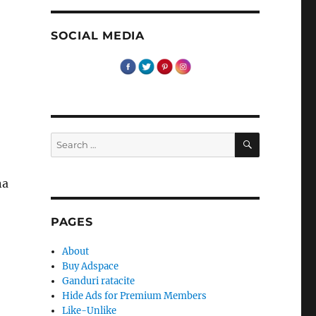
SOCIAL MEDIA
SEARCH
Search
o
for:
na
PAGES
About
Buy Adspace
Ganduri ratacite
Hide Ads for Premium Members
Like-Unlike