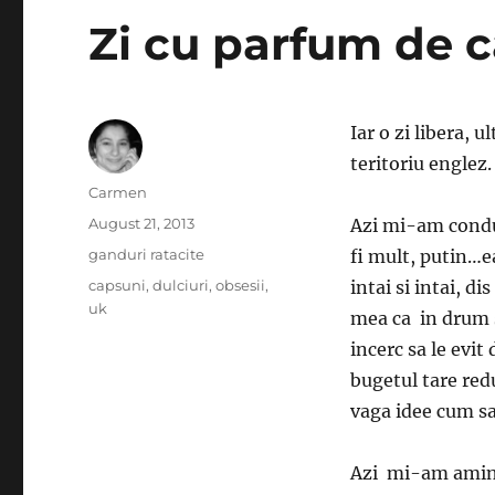
Zi cu parfum de 
Iar o zi libera, 
teritoriu englez.
Author
Carmen
Posted
August 21, 2013
Azi mi-am condus
on
Categories
ganduri ratacite
fi mult, putin…ea
Tags
capsuni
,
dulciuri
,
obsesii
,
intai si intai, 
uk
mea ca in drum s
incerc sa le evit
bugetul tare red
vaga idee cum sa 
Azi mi-am aminti