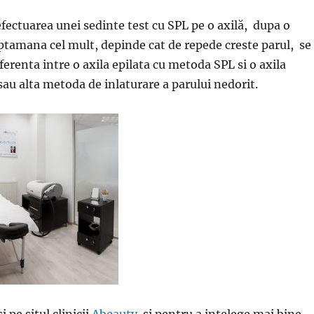
ctuarea unei sedinte test cu SPL pe o axilă, dupa o
ptamana cel mult, depinde cat de repede creste parul, se
erenta intre o axila epilata cu metoda SPL si o axila
sau alta metoda de inlaturare a parului nedorit.