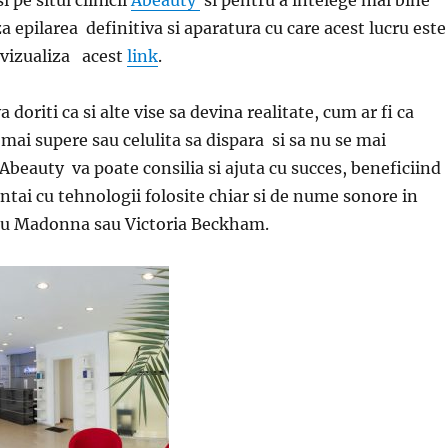
i pe situl clinicii
Abeauty
si pentru a intelege mai bine
 epilarea definitiva si aparatura cu care acest lucru este
 vizualiza acest
link
.
a doriti ca si alte vise sa devina realitate, cum ar fi ca
mai supere sau celulita sa dispara si sa nu se mai
 Abeauty va poate consilia si ajuta cu succes, beneficiind
 intai cu tehnologii folosite chiar si de nume sonore in
u Madonna sau Victoria Beckham.