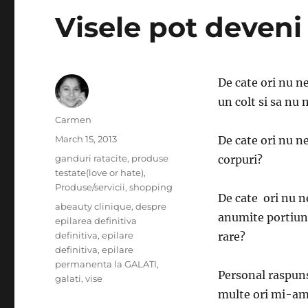
Visele pot deveni 
De cate ori nu ne
un colt si sa nu 
Author
Carmen
Posted
March 15, 2013
De cate ori nu n
on
Categories
ganduri ratacite
,
produse
corpuri?
testate(love or hate)
,
Produse/servicii
,
shopping
De cate ori nu n
Tags
abeauty clinique
,
despre
anumite portiuni
epilarea definitiva
definitiva
,
epilare
rare?
definitiva
,
epilare
permanenta la GALATI
,
Personal raspuns
galati
,
vise
multe ori mi-am d