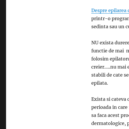
Despre epilarea 
printr-o program
sedinta sau un c
NU exista durere
functie de mai m
folosim epilatoru
creier…..nu mai 
stabili de cate 
epilata.
Exista si cateva 
perioada in care
sa faca acest pro
dermatologice, p