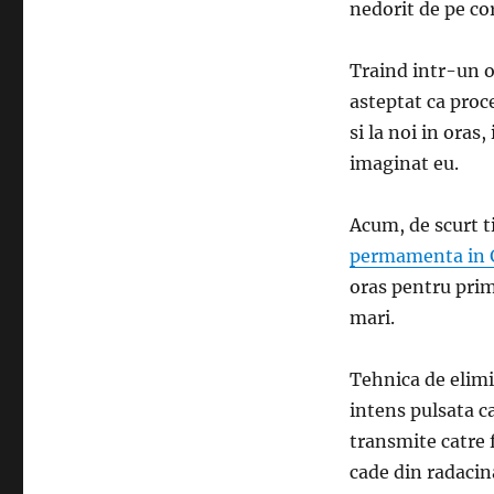
nedorit de pe co
Traind intr-un o
asteptat ca proc
si la noi in oras
imaginat eu.
Acum, de scurt t
permamenta in G
oras pentru prima
mari.
Tehnica de elimi
intens pulsata c
transmite catre f
cade din radacin