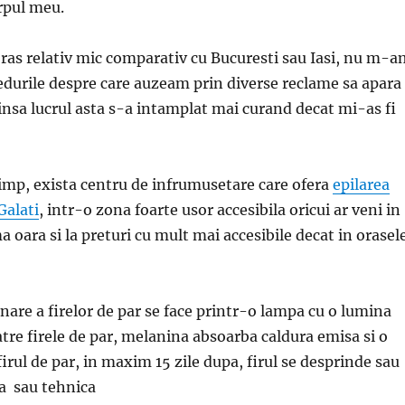
rpul meu.
ras relativ mic comparativ cu Bucuresti sau Iasi, nu m-a
edurile despre care auzeam prin diverse reclame sa apara
, insa lucrul asta s-a intamplat mai curand decat mi-as fi
imp, exista centru de infrumusetare care ofera
epilarea
alati
, intr-o zona foarte usor accesibila oricui ar veni in
 oara si la preturi cu mult mai accesibile decat in orasel
nare a firelor de par se face printr-o lampa cu o lumina
atre firele de par, melanina absoarba caldura emisa si o
irul de par, in maxim 15 zile dupa, firul se desprinde sau
a sau tehnica