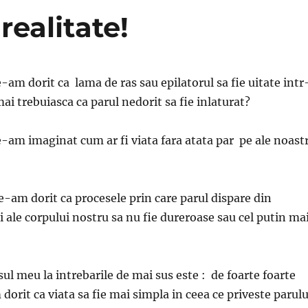
realitate!
-am dorit ca lama de ras sau epilatorul sa fie uitate intr
mai trebuiasca ca parul nedorit sa fie inlaturat?
e-am imaginat cum ar fi viata fara atata par pe ale noast
e-am dorit ca procesele prin care parul dispare din
 ale corpului nostru sa nu fie dureroase sau cel putin ma
ul meu la intrebarile de mai sus este : de foarte foarte
orit ca viata sa fie mai simpla in ceea ce priveste parulu