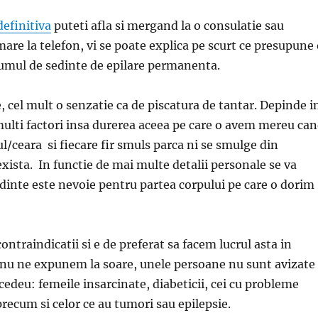
definitiva
puteti afla si mergand la o consulatie sau
are la telefon, vi se poate explica pe scurt ce presupune
umul de sedinte de epilare permanenta.
, cel mult o senzatie ca de piscatura de tantar. Depinde i
ulti factori insa durerea aceea pe care o avem mereu ca
l/ceara si fiecare fir smuls parca ni se smulge din
exista. In functie de mai multe detalii personale se va
sedinte este nevoie pentru partea corpului pe care o dorim
contraindicatii si e de preferat sa facem lucrul asta in
 nu ne expunem la soare, unele persoane nu sunt avizate
cedeu: femeile insarcinate, diabeticii, cei cu probleme
recum si celor ce au tumori sau epilepsie.