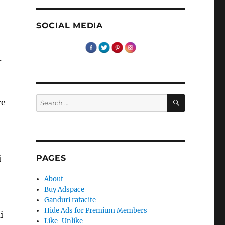
SOCIAL MEDIA
-
SEARCH
Search
re
for:
PAGES
i
About
Buy Adspace
Ganduri ratacite
Hide Ads for Premium Members
i
Like-Unlike