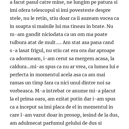
a facut pasul catre mine, ne lungim pe patura si
imi ofera telescopul si imi povesteste despre
stele, nu le retin, stiu doar ca ii auzeam vocea ca
in soapta si mainile lui ma tineau in brate. Nu
m-am gandit niciodata ca un om ma poate
tulbura atat de mult….. Am stat asa pana cand
s-a lasat frigul, nu stiu cat era ora dar aproape
ca adormeam, i-am cerut sa mergem acasa, la
caldura…mi-as spus ca nu ar vrea, ca lumea lui e
perfecta in momentul acela asa ca am mai
ramas un timp fara ca nici unul dintre noi sa
vorbeasca. M-a intrebat ce anume mi-a placut
la el prima oara, am ezitat putin dar i-am spus
ca a inceput sa imi placa de el in momentul in
care l-am vazut doar in prosop, iesind de la dus,
am adulmecat parfumul gelului de dus si