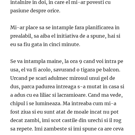
intalnire in doi, in care el mi-ar povesti cu
pasiune despre orice.
Mi-ar place sa se intample fara planificarea in
prealabil, sa aiba el initiativa de a spune, hai si
eu sa fiu gata in cinci minute.
Se va intampla maine, la ora 9 cand voi intra pe
usa, el va fi acolo, savurand o tigara pe balcon.
Urcand pe scari adulmec mirosul unui gel de
dus, parca padurea intreaga s-a mutat in casa si
a adus cu ea liliac si lacramioare. Cand ma vede,
chipul i se lumineaza. Ma intreaba cum mi-a
fost ziua si eu sunt atat de moale incat nu pot
decat zambi, imi scot castile din urechi si il rog
sa repete. Imi zambeste si imi spune ca are ceva