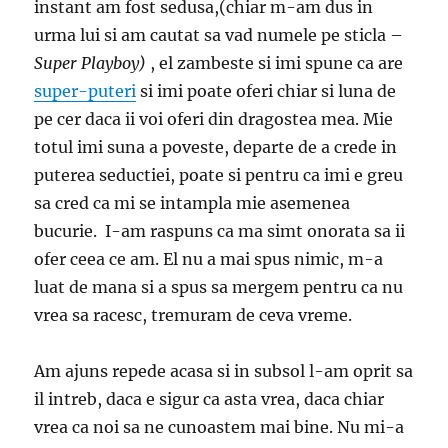
instant am fost sedusa,(chiar m-am dus in
urma lui si am cautat sa vad numele pe sticla –
Super Playboy)
, el zambeste si imi spune ca are
super-puteri
si imi poate oferi chiar si luna de
pe cer daca ii voi oferi din dragostea mea. Mie
totul imi suna a poveste, departe de a crede in
puterea seductiei, poate si pentru ca imi e greu
sa cred ca mi se intampla mie asemenea
bucurie. I-am raspuns ca ma simt onorata sa ii
ofer ceea ce am. El nu a mai spus nimic, m-a
luat de mana si a spus sa mergem pentru ca nu
vrea sa racesc, tremuram de ceva vreme.
Am ajuns repede acasa si in subsol l-am oprit sa
il intreb, daca e sigur ca asta vrea, daca chiar
vrea ca noi sa ne cunoastem mai bine. Nu mi-a