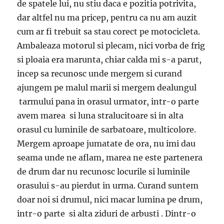
de spatele lui, nu stiu daca e pozitia potrivita,
dar altfel nu ma pricep, pentru ca nu am auzit
cum ar fi trebuit sa stau corect pe motocicleta.
Ambaleaza motorul si plecam, nici vorba de frig
si ploaia era marunta, chiar calda mi s-a parut,
incep sa recunosc unde mergem si curand
ajungem pe malul marii si mergem dealungul
tarmului pana in orasul urmator, intr-o parte
avem marea si luna stralucitoare si in alta
orasul cu luminile de sarbatoare, multicolore.
Mergem aproape jumatate de ora, nu imi dau
seama unde ne aflam, marea ne este partenera
de drum dar nu recunosc locurile si luminile
orasului s-au pierdut in urma. Curand suntem
doar noi si drumul, nici macar lumina pe drum,
intr-o parte si alta ziduri de arbusti . Dintr-o