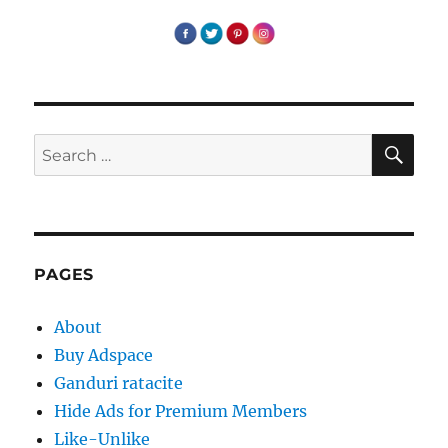
SE
Search
for:
PAGES
About
Buy Adspace
Ganduri ratacite
Hide Ads for Premium Members
Like-Unlike