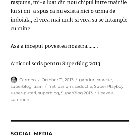
raspuns, mi-a luat din nou chipul intre mainile
lui si mi-a spus ca nu exista nici o urma de
indoiala, el vrea mai mult si vrea sa se intample
cu mine.
Asa a inceput povestea noastra……..
Articoul scris pentru SuperBlog 2013
Author
Posted
Categories
Carmen
October 21, 2013
ganduri ratacite
,
on
Tags
superblog
,
trairi
mit
,
parfum
,
seductie
,
Super Playboy
,
super-puteri
,
superblog
,
SuperBlog 2013
Leave a
on
comment
Vis
de
toamna
SOCIAL MEDIA