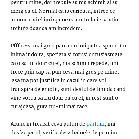
pentru mine, dar trebuie sa ma schimb si sa
merg cu el. Normal ca is curioasa, intreb ce
anume e si el imi spune ca nu trebuie sa stiu,
trebuie doar sa am incredere.
Pfff ceva mai greu parca nu imi putea spune. Cu
inima indoita, speriata si totusi entuziasmata
ca o sa fiu doar cu el, ma schimb repede, imi
trece prin cap sa pun ceva mai gros pe mine,
asa ma pot justifica in cazul in care voi
transpira de emotii, sunt destul de timida cand
vine vorba sa fiu doar eu cu el, in rest sunt o
curajoasa, gura nu-mi mai tace.
Arunc in treacat ceva pufuri de
parfum
, imi
desfac parul, verific daca hainele de pe mine