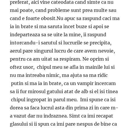
preferat, aici vine cateodata cand simte ca nu
mai poate, cand probleme sunt prea multe sau
cand e foarte obosit.Nu apuc sa raspund caci ma
ia in brate si ma saruta incet buze si apoi se
indeparteaza sa se uite la mine, ii raspund
intorcandu-i sarutul si lucrurile se precipita,
aerul pare singurul lucru de care avem nevoie,
pentru ca am uitat sa respiram. Ne oprim si
oftez usor, chipul meu se afla in mainile lui si
nu ma intreaba nimic, ma ajuta sa ma ridic
putin si ma ia in brate, ca un vampir incercam
sa ii fur mirosul gatului atat de alb si el isi tinea
chipul ingropat in parul meu. Imi spune ca isi
dorea sa faca lucrul asta din prima zi in care m-
a vazut dar nu indraznea. Simt ca imi recapat
glasului si ii spun ca imi pare nespus de bine ca