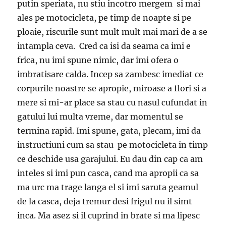
putin speriata, nu stiu incotro mergem si mai
ales pe motocicleta, pe timp de noapte si pe
ploaie, riscurile sunt mult mult mai mari de a se
intampla ceva. Cred ca isi da seama ca imi e
frica, nu imi spune nimic, dar imi ofera o
imbratisare calda. Incep sa zambesc imediat ce
corpurile noastre se apropie, miroase a flori si a
mere si mi-ar place sa stau cu nasul cufundat in
gatului lui multa vreme, dar momentul se
termina rapid. Imi spune, gata, plecam, imi da
instructiuni cum sa stau pe motocicleta in timp
ce deschide usa garajului. Eu dau din cap ca am
inteles si imi pun casca, cand ma apropii ca sa
ma urc ma trage langa el si imi saruta geamul
de la casca, deja tremur desi frigul nu il simt
inca. Ma asez si il cuprind in brate si ma lipesc