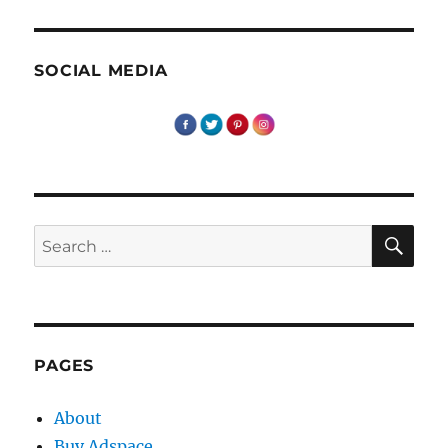
inceput
de
zi
SOCIAL MEDIA
SE
Search
for:
PAGES
About
Buy Adspace