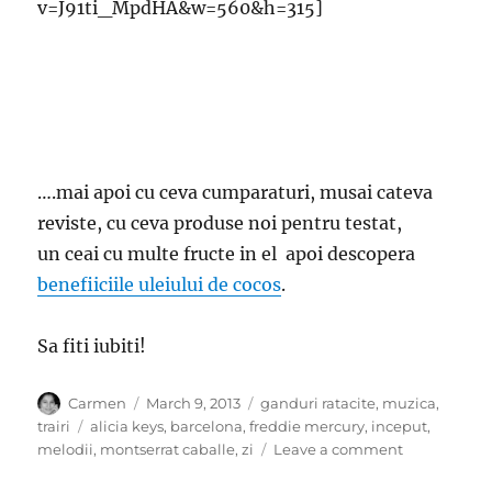
v=J91ti_MpdHA&w=560&h=315]
….mai apoi cu ceva cumparaturi, musai cateva
reviste, cu ceva produse noi pentru testat,
un ceai cu multe fructe in el apoi descopera
benefiiciile uleiului de cocos
.
Sa fiti iubiti!
Author
Posted
Categories
Carmen
March 9, 2013
ganduri ratacite
,
muzica
,
on
Tags
trairi
alicia keys
,
barcelona
,
freddie mercury
,
inceput
,
on
melodii
,
montserrat caballe
,
zi
Leave a comment
Un