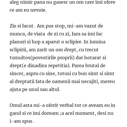
aleg nimic pana nu gasesc un om care imi ofere
ce am eu nevoie.
Zis si facut. Am pus stop, mi-am vazut de
munca, de viata de zi cu zi, fara sa imi fac
planuri si hop a aparut o sclipire. In lumina
sclipirii, am zarit un om drept, cu trecut
tumultos(povestirile proprii) dar hotarat si
drept(e dinadins repetitia). Parea brutal de
sincer, aspru cu sine, totusi cu bun simt si simt
al dreptatii fata de oamenii mai necajiti, mereu
ajuta pe unul sau altul.
Omul asta mi-a oferit verbal tot ce aveam eu in
gand si ce imi doream ;a acel moment, desi nu
i-am spus .