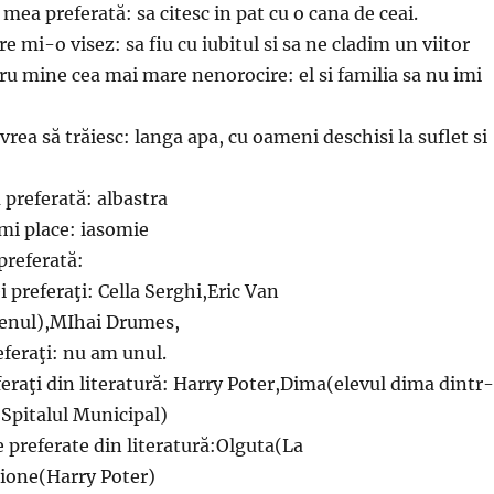
 mea preferată: sa citesc in pat cu o cana de ceai.
are mi-o visez: sa fiu cu iubitul si sa ne cladim un viitor
tru mine cea mai mare nenorocire: el si familia sa nu imi
vrea să trăiesc: langa apa, cu oameni deschisi la suflet si
 preferată: albastra
-mi place: iasomie
preferată:
i preferaţi: Cella Serghi,Eric Van
enul),MIhai Drumes,
eferaţi: nu am unul.
eferaţi din literatură: Harry Poter,Dima(elevul dima dintr
(Spitalul Municipal)
e preferate din literatură:Olguta(La
ione(Harry Poter)