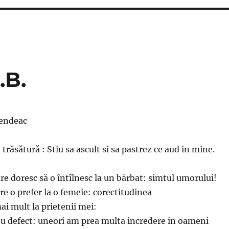
.B.
Bendeac
 trăsătură : Stiu sa ascult si sa pastrez ce aud in mine.
are doresc să o întîlnesc la un bărbat: simtul umorului!
are o prefer la o femeie: corectitudinea
ai mult la prietenii mei:
eu defect: uneori am prea multa incredere in oameni