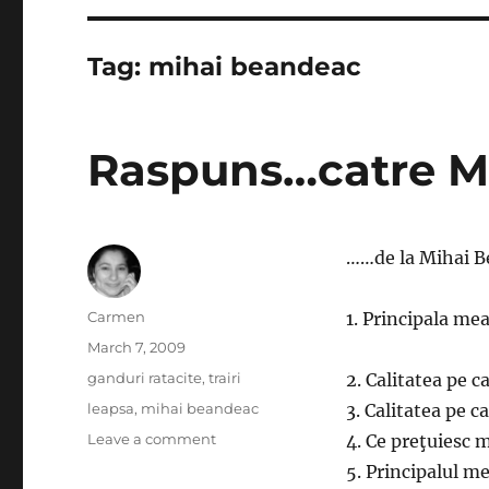
Tag:
mihai beandeac
Raspuns…catre M
……de la Mihai 
Author
Carmen
1. Principala mea
Posted
March 7, 2009
on
Categories
ganduri ratacite
,
trairi
2. Calitatea pe c
Tags
leapsa
,
mihai beandeac
3. Calitatea pe c
on
Leave a comment
4. Ce preţuiesc m
Raspuns…
5. Principalul m
catre