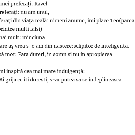
 mei preferaţi: Ravel
preferaţi: nu am unul,
eferaţi din viaţa reală: nimeni anume, imi place Teo(parea
rintre multi falsi)
 mai mult: minciuna
care aş vrea s-o am din nastere:sclipitor de inteligenta.
să mor: Fara dureri, in somn si nu in apropierea
-mi inspiră cea mai mare indulgenţă:
i grija ce iti doresti, s-ar putea sa se indeplineasca.