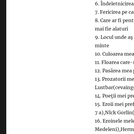
6. Îndeletnicirea
M.B.
7. Fericirea pe c
8. Care ar fi pen
mai fie alaturi
9. Locul unde aş 
minte
10. Culoarea mea
11. Floarea care
12. Pasărea mea 
13. Prozatorii me
Lustbar(cevaing
14. Poeţii mei pr
15. Eroii mei pr
7 a),NIck Gorlin
16. Eroinele mel
Medeleni),Herm