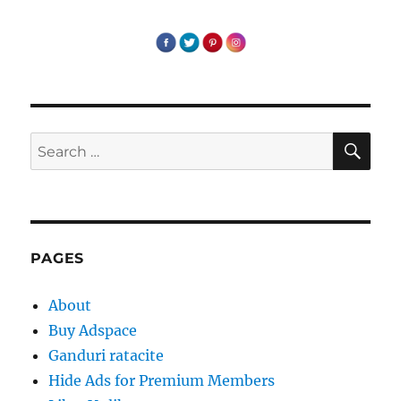
SE
Search
for:
PAGES
About
Buy Adspace
Ganduri ratacite
Hide Ads for Premium Members