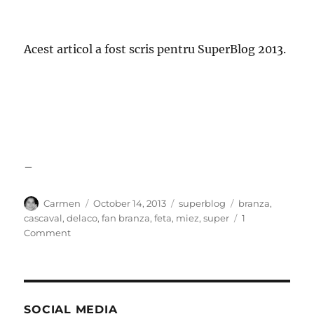
Acest articol a fost scris pentru SuperBlog 2013.
–
Author
Posted
Categories
Tags
Carmen
October 14, 2013
superblog
branza
,
on
cascaval
,
delaco
,
fan branza
,
feta
,
miez
,
super
1
on
Comment
Declaratie
de
amor
alimentar
SOCIAL MEDIA