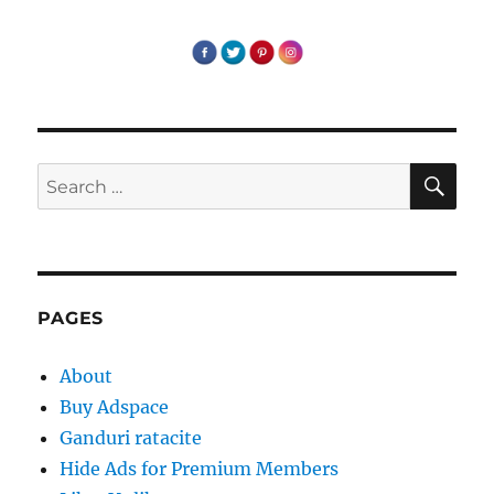
SE
Search
for:
PAGES
About
Buy Adspace
Ganduri ratacite
Hide Ads for Premium Members