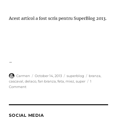
Acest articol a fost scris pentru SuperBlog 2013.
–
Author
Posted
Categories
Tags
Carmen
October 14, 2013
superblog
branza
,
on
cascaval
,
delaco
,
fan branza
,
feta
,
miez
,
super
1
on
Comment
Declaratie
de
amor
alimentar
SOCIAL MEDIA