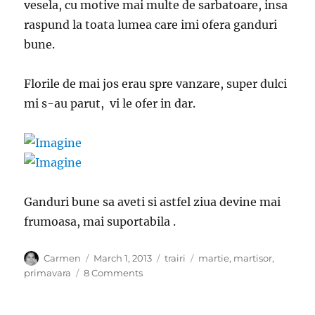
vesela, cu motive mai multe de sarbatoare, insa
raspund la toata lumea care imi ofera ganduri
bune.
Florile de mai jos erau spre vanzare, super dulci
mi s-au parut, vi le ofer in dar.
Ganduri bune sa aveti si astfel ziua devine mai
frumoasa, mai suportabila .
Author
Posted
Categories
Tags
Carmen
March 1, 2013
trairi
martie
,
martisor
,
on
on
primavara
8 Comments
Prima
zi