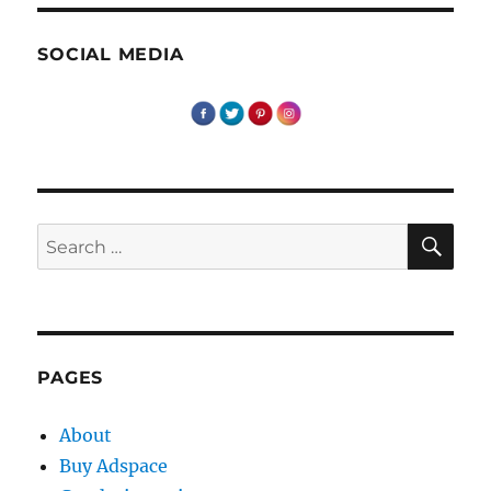
de
primavara!
SOCIAL MEDIA
SE
Search
for:
PAGES
About
Buy Adspace