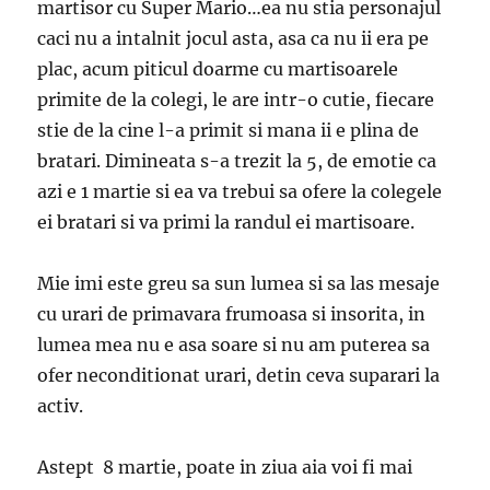
martisor cu Super Mario…ea nu stia personajul
caci nu a intalnit jocul asta, asa ca nu ii era pe
plac, acum piticul doarme cu martisoarele
primite de la colegi, le are intr-o cutie, fiecare
stie de la cine l-a primit si mana ii e plina de
bratari. Dimineata s-a trezit la 5, de emotie ca
azi e 1 martie si ea va trebui sa ofere la colegele
ei bratari si va primi la randul ei martisoare.
Mie imi este greu sa sun lumea si sa las mesaje
cu urari de primavara frumoasa si insorita, in
lumea mea nu e asa soare si nu am puterea sa
ofer neconditionat urari, detin ceva suparari la
activ.
Astept 8 martie, poate in ziua aia voi fi mai