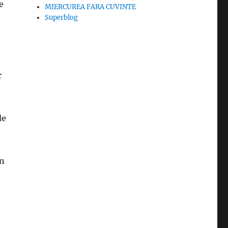
e
MIERCUREA FARA CUVINTE
Superblog
r
de
in