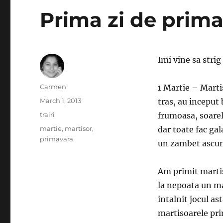
Prima zi de prima
Imi vine sa str
Author
Carmen
1 Martie – Marti
Posted
March 1, 2013
tras, au inceput
on
Categories
trairi
frumoasa, soare
Tags
martie
,
martisor
,
dar toate fac ga
primavara
un zambet ascuns 
Am primit martiso
la nepoata un ma
intalnit jocul as
martisoarele prim