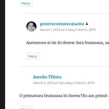
Reply
printrecuvinteratacite
says:
March 1, 2013 at Friday,1 March, 2013
Asemenea si tie iti doresc fata frumoasa, sa f
Reply
Aurelia Tiliuta
says:
March 2, 2013 at Saturday,2 March, 2013
O primavara frumoasa iti doresc!Eu am primit 