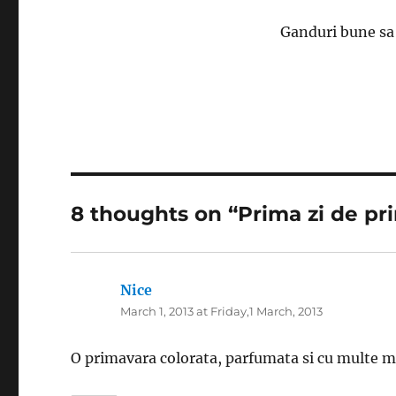
Ganduri bune sa 
8 thoughts on “Prima zi de pr
Nice
says:
March 1, 2013 at Friday,1 March, 2013
O primavara colorata, parfumata si cu multe mo