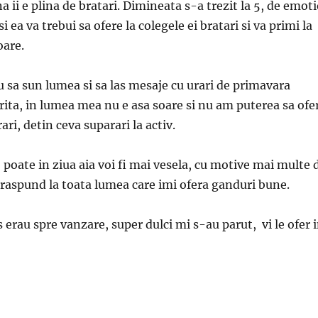
a ii e plina de bratari. Dimineata s-a trezit la 5, de emoti
si ea va trebui sa ofere la colegele ei bratari si va primi la
oare.
u sa sun lumea si sa las mesaje cu urari de primavara
rita, in lumea mea nu e asa soare si nu am puterea sa ofe
ri, detin ceva suparari la activ.
 poate in ziua aia voi fi mai vesela, cu motive mai multe 
 raspund la toata lumea care imi ofera ganduri bune.
s erau spre vanzare, super dulci mi s-au parut, vi le ofer 