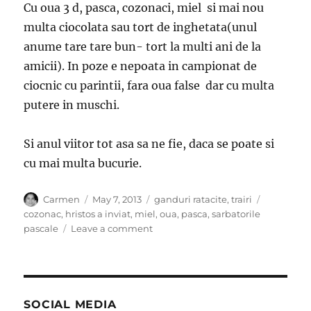
Cu oua 3 d, pasca, cozonaci, miel si mai nou
multa ciocolata sau tort de inghetata(unul
anume tare tare bun- tort la multi ani de la
amicii). In poze e nepoata in campionat de
ciocnic cu parintii, fara oua false dar cu multa
putere in muschi.
Si anul viitor tot asa sa ne fie, daca se poate si
cu mai multa bucurie.
Author
Posted
Categories
Tags
Carmen
May 7, 2013
ganduri ratacite
,
trairi
on
cozonac
,
hristos a inviat
,
miel
,
oua
,
pasca
,
sarbatorile
on
pascale
Leave a comment
Hristos
a
Inviat!
SOCIAL MEDIA