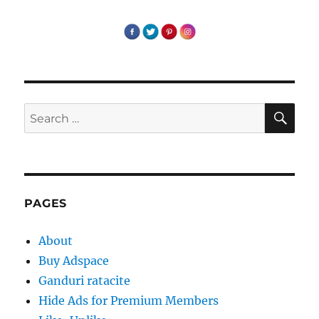
SE
Search
for:
PAGES
About
Buy Adspace
Ganduri ratacite
Hide Ads for Premium Members