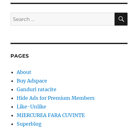
SE
Search
for:
PAGES
About
Buy Adspace
Ganduri ratacite
Hide Ads for Premium Members
Like-Unlike
MIERCUREA FARA CUVINTE
Superblog