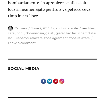
bombardamente, in apropiere se afla si alte
locatii neamenajate pentru a va petrece ceva
timp in aer liber.
Author
Posted
Categories
Tags
Carmen
June 2, 2013
ganduri ratacite
aer liber
,
on
catel
,
copil
,
domnisoara
,
galati
,
gratar
,
lac
,
lacul partidului
,
lacul vanatori
,
relaxare
,
zona agrement
,
zona relaxare
on
Leave a comment
Relaxare
in
aer
liber
SOCIAL MEDIA