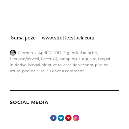
Sursa poze – www.shutterstock.com
Author
Posted
Categories
Carmen
April 12, 2017
ganduri ratacite
,
on
Tags
Produse/servicii
,
Recenzii
,
shopping
agua.ro
,
blogal
initiative
,
blogalinitiative.ro
,
casa de vacanta
,
piscina
on
azuro
,
piscine
,
vise
Leave a comment
Vise-
n
piscina
SOCIAL MEDIA