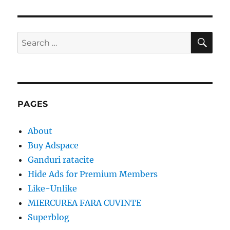
SE
Search
for:
PAGES
About
Buy Adspace
Ganduri ratacite
Hide Ads for Premium Members
Like-Unlike
MIERCUREA FARA CUVINTE
Superblog