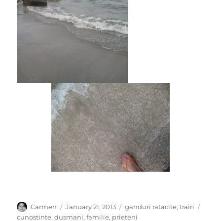
Author
Posted
Categories
Tags
Carmen
January 21, 2013
ganduri ratacite
,
trairi
on
cunostinte
,
dusmani
,
familie
,
prieteni