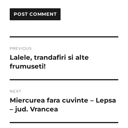
Post
PREVIOUS
navigation
Lalele, trandafiri si alte
Previous
post:
frumuseti!
NEXT
Miercurea fara cuvinte – Lepsa
Next
post:
– jud. Vrancea