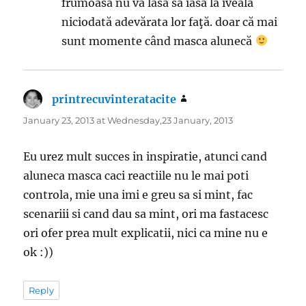
frumoasă nu va lăsa să iasă la iveală
niciodată adevărata lor faţă. doar că mai
sunt momente când masca alunecă
printrecuvinteratacite
says:
January 23, 2013 at Wednesday,23 January, 2013
Eu urez mult succes in inspiratie, atunci cand
aluneca masca caci reactiile nu le mai poti
controla, mie una imi e greu sa si mint, fac
scenariii si cand dau sa mint, ori ma fastacesc
ori ofer prea mult explicatii, nici ca mine nu e
ok :))
Reply