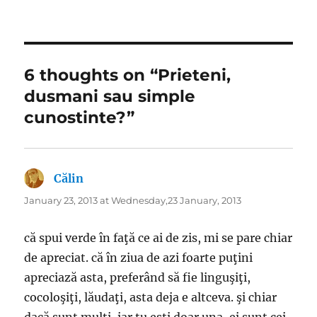
6 thoughts on “Prieteni,
dusmani sau simple
cunostinte?”
Călin
says:
January 23, 2013 at Wednesday,23 January, 2013
că spui verde în faţă ce ai de zis, mi se pare chiar
de apreciat. că în ziua de azi foarte puţini
apreciază asta, preferând să fie linguşiţi,
cocoloşiţi, lăudaţi, asta deja e altceva. şi chiar
dacă sunt mulţi, iar tu eşti doar una, ei sunt cei