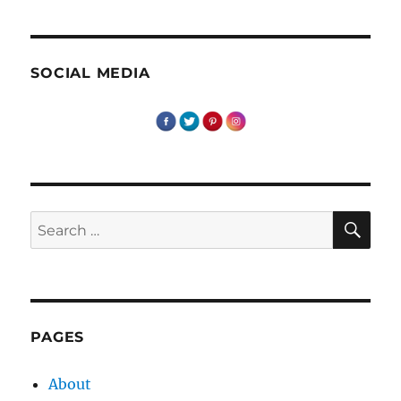
SOCIAL MEDIA
SE
Search
for:
PAGES
About