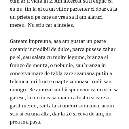
cum ar fi viata in 2. Am incercat sa ii explic ca
eu nu tin la el ca un viitor partener ci doar ca la
un prieten pe care as vrea sa il am alaturi
mereu. Nu stiu cat a inteles.
Gateam impreuna, asa am gustat un peste
oceanic incredibil de dulce, parca pusese zahar
pe el, sau salata cu multe legume, branza si
frunze de menta, o nebunie, sau branza in
conserva mare de tabla care seamana putin a
telemea, ori fructe coapte zemoase rodii sau
mango. Se amuza cand ii spuneam ca nu stiu sa
gatesc, la noi in casa mama a fost cea care a
gatit mereu, rar tata si uneori sora mea, acum
stiu si eu una alta, dar la 20 si ceva de ani, nu
prea imi pasa.