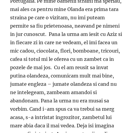
Portugalia. Pe mine oamenii straini ma speriau,
mai ales ca pentru mine Olanda era prima tara
straina pe care o vizitam, nu imi puteam
permite sa fiu prietenoasa, neavand pe nimeni
in jur cunoscut. Pana la urma am iesit cu Aziz si
in fiecare zi in care ne vedeam, el imi facea un
mic cadou, ciocolata, flori, bomboane, tricouri,
cafea si totul mi le oferea cu un zambet ca in
pozele de mai jos. Cu el am reusit sa invat
putina olandeza, comunicam mult mai bine,
jumate engleza – jumate olandeza si cand nu
ne intelegeam, zambeam amandoi si
abandonam. Pana la urma nu era musai sa
vorbim. Cand i-am spus ca va trebui sa merg
acasa, s-a intristat ingrozitor, zambetul lui
mare abia daca il mai vedea. Deja isi imagina