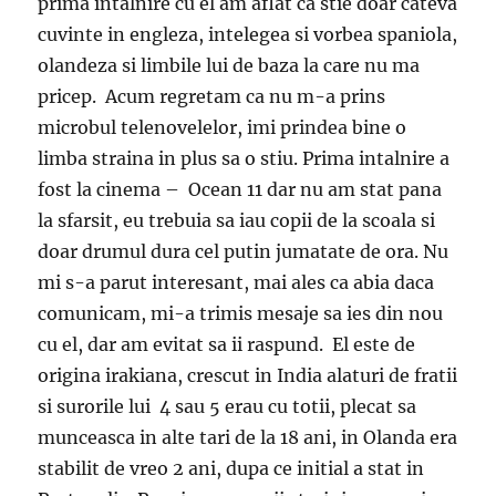
prima intalnire cu el am aflat ca stie doar cateva
cuvinte in engleza, intelegea si vorbea spaniola,
olandeza si limbile lui de baza la care nu ma
pricep. Acum regretam ca nu m-a prins
microbul telenovelelor, imi prindea bine o
limba straina in plus sa o stiu. Prima intalnire a
fost la cinema – Ocean 11 dar nu am stat pana
la sfarsit, eu trebuia sa iau copii de la scoala si
doar drumul dura cel putin jumatate de ora. Nu
mi s-a parut interesant, mai ales ca abia daca
comunicam, mi-a trimis mesaje sa ies din nou
cu el, dar am evitat sa ii raspund. El este de
origina irakiana, crescut in India alaturi de fratii
si surorile lui 4 sau 5 erau cu totii, plecat sa
munceasca in alte tari de la 18 ani, in Olanda era
stabilit de vreo 2 ani, dupa ce initial a stat in