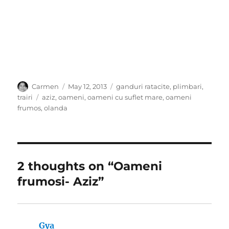
Author
Posted
Categories
Carmen
May 12, 2013
ganduri ratacite
,
plimbari
,
on
Tags
trairi
aziz
,
oameni
,
oameni cu suflet mare
,
oameni
frumos
,
olanda
2 thoughts on “Oameni
frumosi- Aziz”
Gya
says: