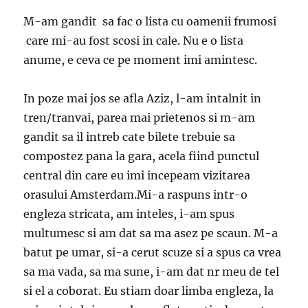
M-am gandit sa fac o lista cu oamenii frumosi
care mi-au fost scosi in cale. Nu e o lista
anume, e ceva ce pe moment imi amintesc.
In poze mai jos se afla Aziz, l-am intalnit in
tren/tranvai, parea mai prietenos si m-am
gandit sa il intreb cate bilete trebuie sa
compostez pana la gara, acela fiind punctul
central din care eu imi incepeam vizitarea
orasului Amsterdam.Mi-a raspuns intr-o
engleza stricata, am inteles, i-am spus
multumesc si am dat sa ma asez pe scaun. M-a
batut pe umar, si-a cerut scuze si a spus ca vrea
sa ma vada, sa ma sune, i-am dat nr meu de tel
si el a coborat. Eu stiam doar limba engleza, la