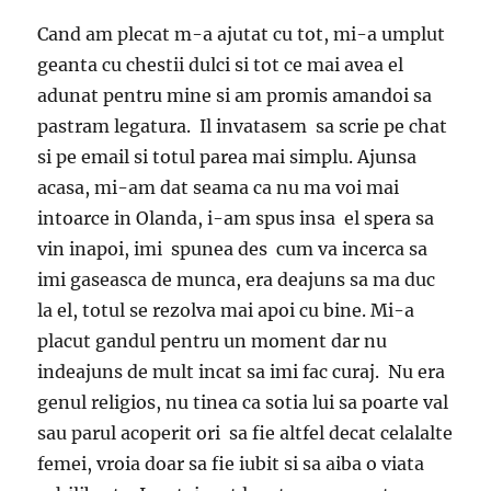
Cand am plecat m-a ajutat cu tot, mi-a umplut
geanta cu chestii dulci si tot ce mai avea el
adunat pentru mine si am promis amandoi sa
pastram legatura. Il invatasem sa scrie pe chat
si pe email si totul parea mai simplu. Ajunsa
acasa, mi-am dat seama ca nu ma voi mai
intoarce in Olanda, i-am spus insa el spera sa
vin inapoi, imi spunea des cum va incerca sa
imi gaseasca de munca, era deajuns sa ma duc
la el, totul se rezolva mai apoi cu bine. Mi-a
placut gandul pentru un moment dar nu
indeajuns de mult incat sa imi fac curaj. Nu era
genul religios, nu tinea ca sotia lui sa poarte val
sau parul acoperit ori sa fie altfel decat celalalte
femei, vroia doar sa fie iubit si sa aiba o viata