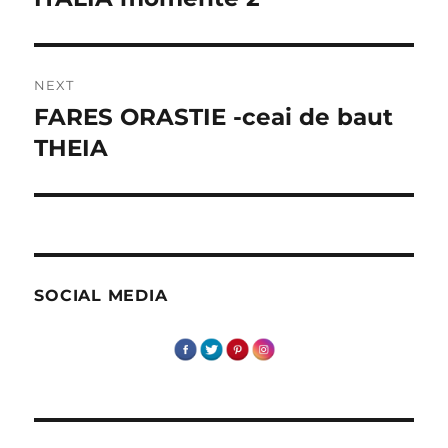
post:
NEXT
FARES ORASTIE -ceai de baut
Next
post:
THEIA
SOCIAL MEDIA