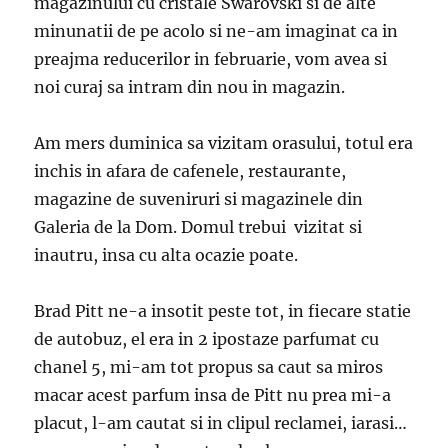
magazinului cu cristale Swarovski si de alte
minunatii de pe acolo si ne-am imaginat ca in
preajma reducerilor in februarie, vom avea si
noi curaj sa intram din nou in magazin.
Am mers duminica sa vizitam orasului, totul era
inchis in afara de cafenele, restaurante,
magazine de suveniruri si magazinele din
Galeria de la Dom. Domul trebui vizitat si
inautru, insa cu alta ocazie poate.
Brad Pitt ne-a insotit peste tot, in fiecare statie
de autobuz, el era in 2 ipostaze parfumat cu
chanel 5, mi-am tot propus sa caut sa miros
macar acest parfum insa de Pitt nu prea mi-a
placut, l-am cautat si in clipul reclamei, iarasi…