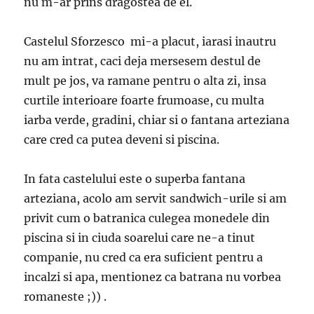
nu m-ar prins dragostea de el.
Castelul Sforzesco mi-a placut, iarasi inautru
nu am intrat, caci deja mersesem destul de
mult pe jos, va ramane pentru o alta zi, insa
curtile interioare foarte frumoase, cu multa
iarba verde, gradini, chiar si o fantana arteziana
care cred ca putea deveni si piscina.
In fata castelului este o superba fantana
arteziana, acolo am servit sandwich-urile si am
privit cum o batranica culegea monedele din
piscina si in ciuda soarelui care ne-a tinut
companie, nu cred ca era suficient pentru a
incalzi si apa, mentionez ca batrana nu vorbea
romaneste ;)) .