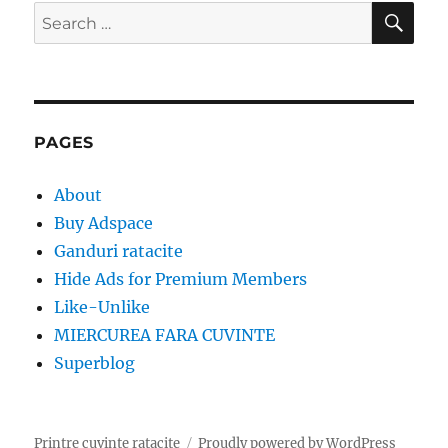
SE
Search
for:
PAGES
About
Buy Adspace
Ganduri ratacite
Hide Ads for Premium Members
Like-Unlike
MIERCUREA FARA CUVINTE
Superblog
Printre cuvinte ratacite
Proudly powered by WordPress