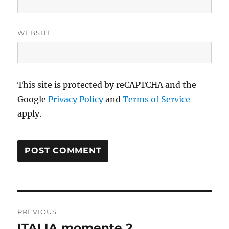
WEBSITE
This site is protected by reCAPTCHA and the
Google
Privacy Policy
and
Terms of Service
apply.
Post
PREVIOUS
navigation
ITALIA momente 2
Previous