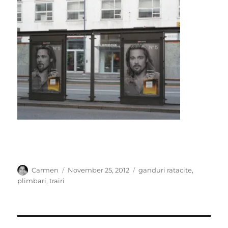
Author
Posted
Categories
Carmen
November 25, 2012
ganduri ratacite
,
on
plimbari
,
trairi