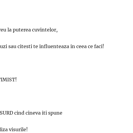
u la puterea cuvintelor,
auzi sau citesti te influenteaza in ceea ce faci!
TIMIST!
u SURD cind cineva iti spune
iza visurile!