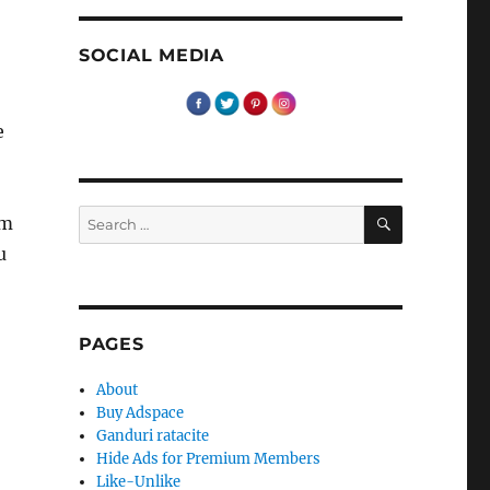
SOCIAL MEDIA
e
SEARCH
Search
em
for:
u
PAGES
About
Buy Adspace
Ganduri ratacite
Hide Ads for Premium Members
Like-Unlike