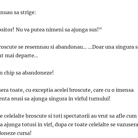
inuau sa strige:
sitor! Nu va putea nimeni sa ajunga sus!“
roscute se resemnau si abandonau… …Doar una singura s
nt mai departe…
un chip sa abandoneze!
sera toate, cu exceptia acelei broscute, care cu o imensa
enta reusi sa ajunga singura in virful turnului!
 celelalte broscute si toti spectatorii au vrut sa afle cum
a ajunga totusi in virf, dupa ce toate celelalte se vazuser
doneze cursa!