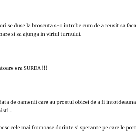
ori se duse la broscuta s-o intrebe cum de a reusit sa fac
mare si sa ajunga in virful turnului.
atoare era SURDA !!!
data de oamenii care au prostul obicei de a fi intotdeauna
misti…
apesc cele mai frumoase dorinte si sperante pe care le port