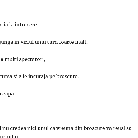
e ia la intrecere.
ajunga in virful unui turn foarte inalt.
a multi spectatori,
ursa si a le incuraja pe broscute.
nceapa…
i nu credea nici unul ca vreuna din broscute va reusi sa
turnului.