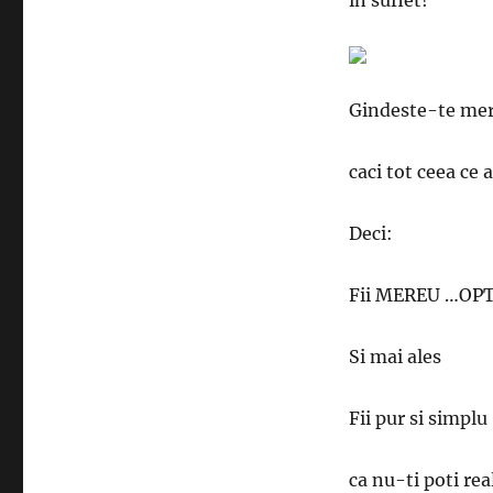
in suflet!
Gindeste-te mere
caci tot ceea ce 
Deci:
Fii MEREU …OP
Si mai ales
Fii pur si simpl
ca nu-ti poti real