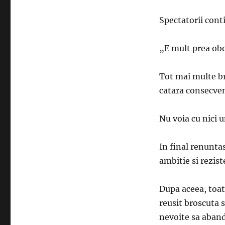
Spectatorii cont
„E mult prea obo
Tot mai multe b
catara consecve
Nu voia cu nici 
In final renunta
ambitie si rezist
Dupa aceea, toate
reusit broscuta s
nevoite sa aban