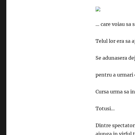
… care voiau sa s
Telul lor era sa 
Se adunasera dej
pentru a urmari c
Cursa urma sa i
Totusi…
Dintre spectator
ajunga in virful 