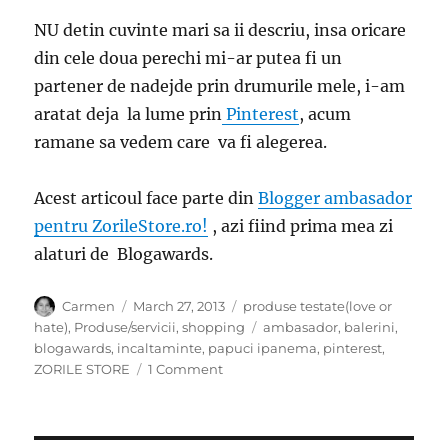
NU detin cuvinte mari sa ii descriu, insa oricare
din cele doua perechi mi-ar putea fi un
partener de nadejde prin drumurile mele, i-am
aratat deja la lume prin
Pinterest
, acum
ramane sa vedem care va fi alegerea.
Acest articoul face parte din
Blogger ambasador
pentru ZorileStore.ro!
, azi fiind prima mea zi
alaturi de Blogawards.
Author
Posted
Categories
Carmen
March 27, 2013
produse testate(love or
on
Tags
hate)
,
Produse/servicii
,
shopping
ambasador
,
balerini
,
blogawards
,
incaltaminte
,
papuci ipanema
,
pinterest
,
on
ZORILE STORE
1 Comment
Zorile
Store
cauta