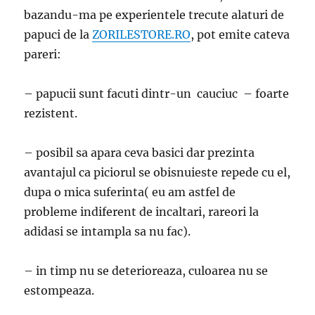
bazandu-ma pe experientele trecute alaturi de
papuci de la
ZORILESTORE.RO
, pot emite cateva
pareri:
– papucii sunt facuti dintr-un cauciuc – foarte
rezistent.
– posibil sa apara ceva basici dar prezinta
avantajul ca piciorul se obisnuieste repede cu el,
dupa o mica suferinta( eu am astfel de
probleme indiferent de incaltari, rareori la
adidasi se intampla sa nu fac).
– in timp nu se deterioreaza, culoarea nu se
estompeaza.