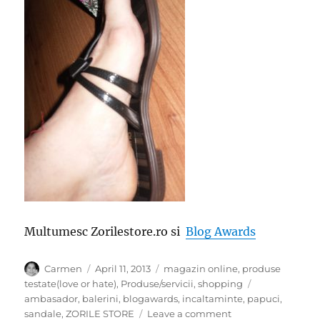
Multumesc Zorilestore.ro si
Blog Awards
Author
Posted
Categories
Carmen
April 11, 2013
magazin online
,
produse
on
Tags
testate(love or hate)
,
Produse/servicii
,
shopping
ambasador
,
balerini
,
blogawards
,
incaltaminte
,
papuci
,
on
sandale
,
ZORILE STORE
Leave a comment