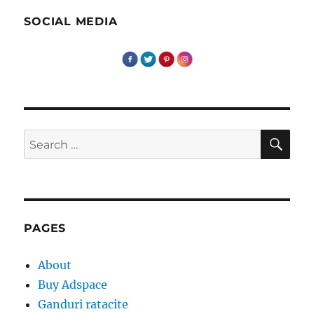
ambasador
online!
SOCIAL MEDIA
SE
Search
for:
PAGES
About
Buy Adspace
Ganduri ratacite