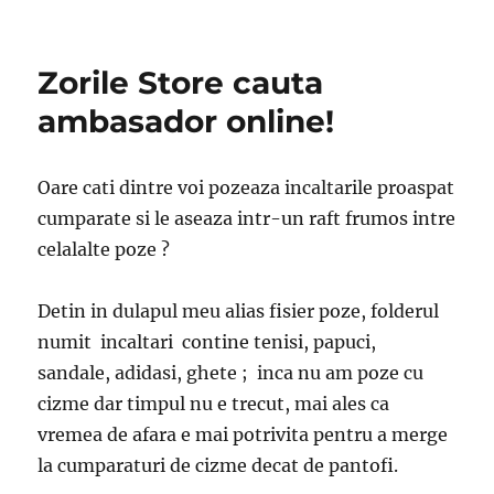
Campania
blogger
ambasador
Zorile Store cauta
pentru
ZorileStore.ro
ambasador online!
–
testare
Oare cati dintre voi pozeaza incaltarile proaspat
cumparate si le aseaza intr-un raft frumos intre
celalalte poze ?
Detin in dulapul meu alias fisier poze, folderul
numit incaltari contine tenisi, papuci,
sandale, adidasi, ghete ; inca nu am poze cu
cizme dar timpul nu e trecut, mai ales ca
vremea de afara e mai potrivita pentru a merge
la cumparaturi de cizme decat de pantofi.