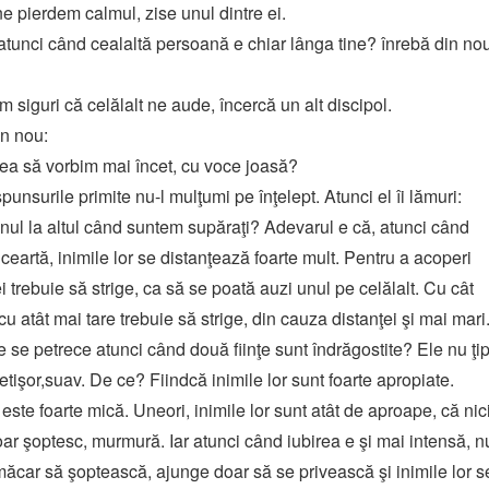
 pierdem calmul, zise unul dintre ei.
, atunci când cealaltă persoană e chiar lânga tine? înrebă din no
im siguri că celălalt ne aude, încercă un alt discipol.
in nou:
utea să vorbim mai încet, cu voce joasă?
spunsurile primite nu-l mulţumi pe înţelept. Atunci el îi lămuri:
 unul la altul când suntem supăraţi? Adevarul e că, atunci când
eartă, inimile lor se distanţează foarte mult. Pentru a acoperi
i trebuie să strige, ca să se poată auzi unul pe celălalt. Cu cât
cu atât mai tare trebuie să strige, din cauza distanţei şi mai mari
e se petrece atunci când două fiinţe sunt îndrăgostite? Ele nu ţi
tişor,suav. De ce? Fiindcă inimile lor sunt foarte apropiate.
 este foarte mică. Uneori, inimile lor sunt atât de aproape, că nic
ar şoptesc, murmură. Iar atunci când iubirea e şi mai intensă, n
măcar să şoptească, ajunge doar să se privească şi inimile lor s