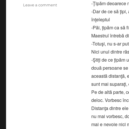
-Ţipăm deoarece ne
on
Leave a comment
-Dar de ce să ţipi
DE
CE
înţeleptul
TIPAM
-Păi, ţipăm ca să f
unii
Maestrul întrebă d
la
altii!
-Totuşi, nu s-ar p
Nici unul dintre ră
-Ştiţi de ce ţipăm
două persoane se c
această distanţă, e
sunt mai suparaţi, 
Pe de altă parte, c
deloc. Vorbesc înce
Distanţa dintre ele
nu mai vorbesc, do
mai e nevoie nici 