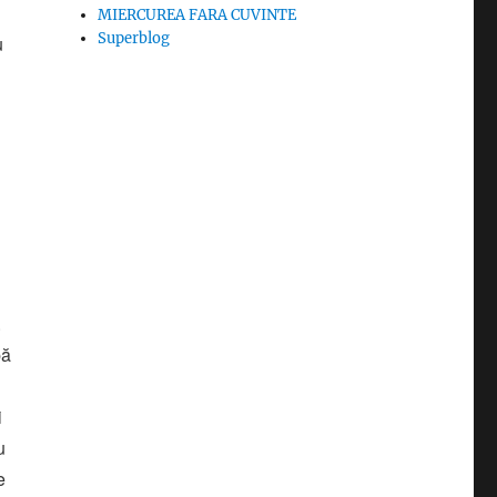
MIERCUREA FARA CUVINTE
Superblog
u
.
pă
i
u
e