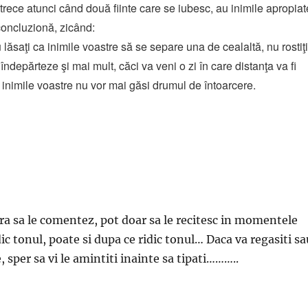
trece atunci când două fiinte care se iubesc, au inimile apropiat
l concluzionă, zicând:
 lăsaţi ca inimile voastre să se separe una de cealaltă, nu rostiţi
îndepărteze şi mai mult, căci va veni o zi în care distanţa va fi
 inimile voastre nu vor mai găsi drumul de întoarcere.
a sa le comentez, pot doar sa le recitesc in momentele
ic tonul, poate si dupa ce ridic tonul… Daca va regasiti sa
 sper sa vi le amintiti inainte sa tipati………..