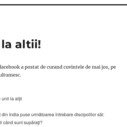
a altii!
facebook a postat de curand cuvintele de mai jos, pe
multumesc.
nii la alţii
ept din India puse următoarea întrebare discipolilor săi:
i când sunt supăraţi?