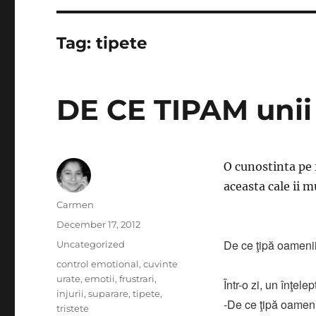
Tag:
tipete
DE CE TIPAM unii l
O cunostinta pe 
aceasta cale ii 
Author
Carmen
Posted
December 17, 2012
on
De ce ţipă oamenii u
Categories
Uncategorized
Tags
control emotional
,
cuvinte
urate
,
emotii
,
frustrari
,
Într-o zi, un înţel
injurii
,
suparare
,
tipete
,
-De ce ţipă oameni
tristete