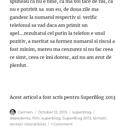
spuneau ca nu e bine, ca ma voi face de ras, ca
nu e potrivit sa sun eu, de doua zile ma
gandesc la numarul respectiv si verific
telefonul sa vad daca am primit un
apel….rezultatul cel putin la telefon e unul
pozitiv, a meritat sa formez numarul si riscul a
fost minim, mereu ma cenzurez si nu fac ceea
ce simt, ceea ce imi doresc, azi nu am avut de
pierdut.
Acest articol a fost scris pentru SuperBlog 2013
Author
Posted
Categories
Tags
Carmen
October 12, 2013
superblog
on
depedenta
,
film
,
superblog
,
SuperBlog 2013
,
tentatii
,
on
tentatii i(rezistibile)
1 Comment