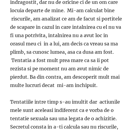
indragostit, dar nu de oricine ci de un om care
locuia departe de mine. Mi-am calculat bine
riscurile, am analizat ce am de facut si portitele
de scapare in cazul in care intalnirea cu el nu va
fi una potrivita, intalnirea nu a avut loc in
orasul meu ci in a lui, am decis ca vreau sa ma
plimb, sa cunosc lumea, asa ca dusa am fost.
Tentatia a fost mult prea mare ca sa ii pot
rezista si pe moment nu am avut nimic de
pierdut. Ba din contra, am descoperit mult mai
multe lucruri decat mi-am inchipuit.
Tentatiile intre timp s-au imultit dar actiunile
mele sunt aceleasi indiferent ca e vorba de o
tentatie sexuala sau una legata de o achizitie.
Secretul consta in a-ti calcula sau nu riscurile,