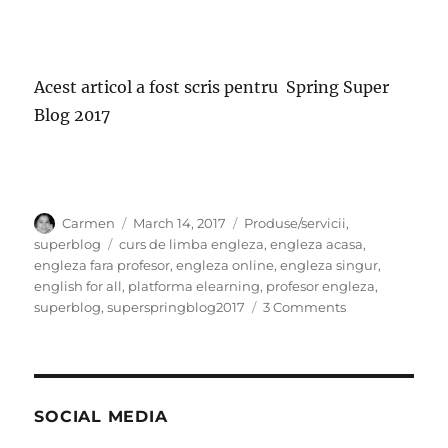
Acest articol a fost scris pentru Spring Super
Blog 2017
Author
Posted
Categories
Carmen
March 14, 2017
Produse/servicii
,
on
Tags
superblog
curs de limba engleza
,
engleza acasa
,
engleza fara profesor
,
engleza online
,
engleza singur
,
english for all
,
platforma elearning
,
profesor engleza
,
on
superblog
,
superspringblog2017
3 Comments
Limba
engleza
pentru
toti
SOCIAL MEDIA