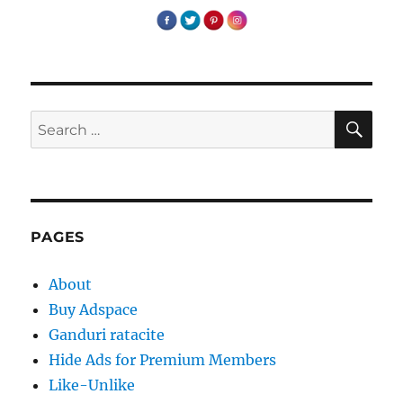
SE
Search
for:
PAGES
About
Buy Adspace
Ganduri ratacite
Hide Ads for Premium Members
Like-Unlike