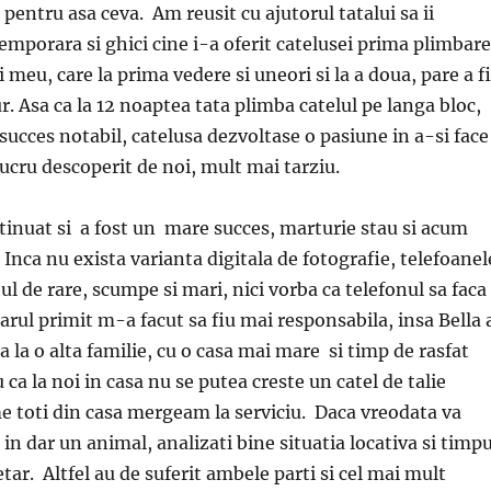
t pentru asa ceva. Am reusit cu ajutorul tatalui sa ii
temporara si ghici cine i-a oferit catelusei prima plimbare
 meu, care la prima vedere si uneori si la a doua, pare a fi
r. Asa ca la 12 noaptea tata plimba catelul pe langa bloc,
 succes notabil, catelusa dezvoltase o pasiune in a-si face
lucru descoperit de noi, mult mai tarziu.
tinuat si a fost un mare succes, marturie stau si acum
 Inca nu exista varianta digitala de fotografie, telefoanel
l de rare, scumpe si mari, nici vorba ca telefonul sa faca
arul primit m-a facut sa fiu mai responsabila, insa Bella 
 la o alta familie, cu o casa mai mare si timp de rasfat
ca la noi in casa nu se putea creste un catel de talie
me toti din casa mergeam la serviciu. Daca vreodata va
i in dar un animal, analizati bine situatia locativa si timpu
etar. Altfel au de suferit ambele parti si cel mai mult