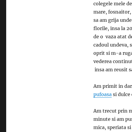
colegele mele de 
mare, fosnaitor,
sa am grija unde
florile, insa la
de o vaza atat 
cadoul undeva, s
oprit si m-a ruga
vederea continut
insa am reusit sa
Am primit in dar 
pufoasa
si dulce 
Am trecut prin m
minute si am pus
mica, speriata si