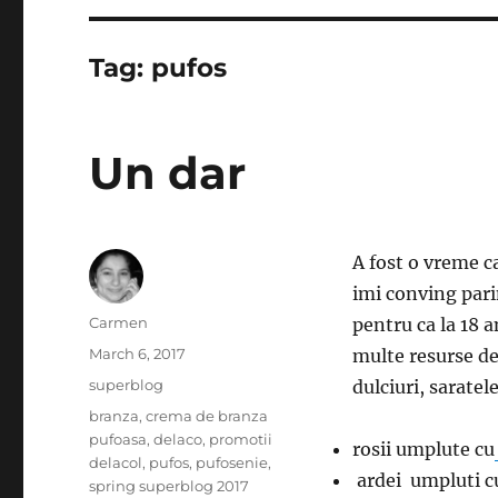
Tag:
pufos
Un dar
A fost o vreme ca
imi conving pari
Author
Carmen
pentru ca la 18 
Posted
March 6, 2017
multe resurse de 
on
Categories
superblog
dulciuri, saratel
Tags
branza
,
crema de branza
pufoasa
,
delaco
,
promotii
rosii umplute cu
delacol
,
pufos
,
pufosenie
,
ardei umpluti cu
spring superblog 2017