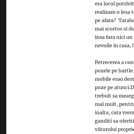
era locul potrivi
realizam o lesa 
pe afara? Tatalui
mai scortos si du
insa fara nici un
nevoile in casa, 
Petrecerea a con
pozele pe hartie.
mobile erau destu
poze pe atunci.D
trebuit sa mearga
mai mult, pentru 
inalta, cata vre
ganditi sa oferit
viitorului propri