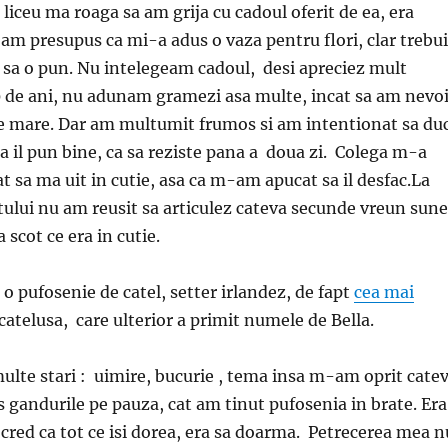
liceu ma roaga sa am grija cu cadoul oferit de ea, era
 am presupus ca mi-a adus o vaza pentru flori, clar trebu
 sa o pun. Nu intelegeam cadoul, desi apreciez mult
 20 de ani, nu adunam gramezi asa multe, incat sa am nevo
de mare. Dar am multumit frumos si am intentionat sa du
a il pun bine, ca sa reziste pana a doua zi. Colega m-a
t sa ma uit in cutie, asa ca m-am apucat sa il desfac.La
ului nu am reusit sa articulez cateva secunde vreun sune
 scot ce era in cutie.
o pufosenie de catel, setter irlandez, de fapt
cea mai
catelusa, care ulterior a primit numele de Bella.
ulte stari : uimire, bucurie , tema insa m-am oprit cate
 gandurile pe pauza, cat am tinut pufosenia in brate. Era
 cred ca tot ce isi dorea, era sa doarma. Petrecerea mea n