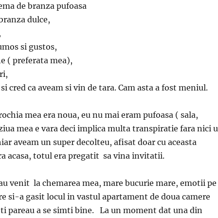
rema de branza pufoasa
 branza dulce,
,
umos si gustos,
ne ( preferata mea),
ri,
 si cred ca aveam si vin de tara. Cam asta a fost meniul.
 rochia mea era noua, eu nu mai eram pufoasa ( sala,
 ziua mea e vara deci implica multa transpiratie fara nici 
chiar aveam un super decolteu, afisat doar cu aceasta
ra acasa, totul era pregatit sa vina invitatii.
, au venit la chemarea mea, mare bucurie mare, emotii pe
re si-a gasit locul in vastul apartament de doua camere
oti pareau a se simti bine. La un moment dat una din