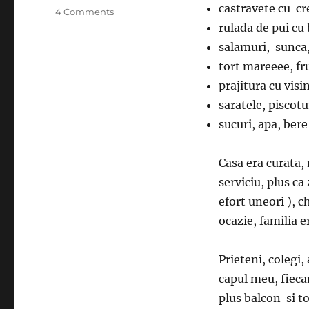
castravete cu c
on
4 Comments
Un
rulada de pui cu
dar
salamuri, sunca
tort mareeee, fr
prajitura cu visi
saratele, piscotu
sucuri, apa, bere
Casa era curata,
serviciu, plus ca
efort uneori ), 
ocazie, familia e
Prieteni, colegi
capul meu, fieca
plus balcon si t