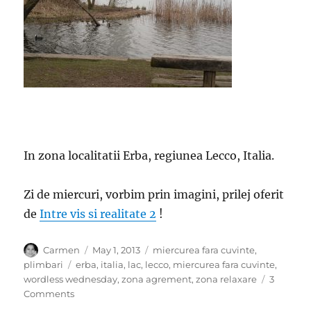
In zona localitatii Erba, regiunea Lecco, Italia.
Zi de miercuri, vorbim prin imagini, prilej oferit
de
Intre vis si realitate 2
!
Author
Posted
Categories
Carmen
May 1, 2013
miercurea fara cuvinte
,
on
Tags
plimbari
erba
,
italia
,
lac
,
lecco
,
miercurea fara cuvinte
,
wordless wednesday
,
zona agrement
,
zona relaxare
3
on
Comments
Miercurea