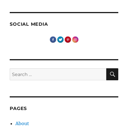
fara
cuvinte
–
Un
SOCIAL MEDIA
loc
de
relaxare
SE
Search
for:
PAGES
About