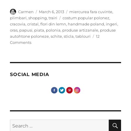
Author
Posted
Categories
Carmen
March 6, 2013
miercurea fara cuvinte
,
on
Tags
plimbari
,
shopping
,
trairi
costum popular polonez
,
cracovia
,
cristal
,
flori din lemn
,
handmade poland
,
ingeri
,
oras
,
papusi
,
piata
,
polonia
,
produse artizanale
,
produse
autohtone poloneze
,
schite
,
sticla
,
tablouri
12
on
Comments
Miercurea
fara
cuvinte-
Cracovia
Suveniruri
SOCIAL MEDIA
–
Artizanat
SE
Search