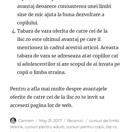
avantaj deoarece cunoasterea unei limbi
sine de mic ajuta la buna dezvoltare a
copilului.
Tabara de vara oferita de catre cei de la
ilsc.ro este ultimul avantaj pe care il
mentionez in cadrul acestui articol. Aceasta
tabara de vara se adreseaza atat copiilor cat
si adolescentilor si are scopul de ai invata pe
copii o limba straina.
Pentru a afla mai multe despre avantajele
oferite de catre cei de la ilsc.ro te invit sa
accesezi pagina lor de web.
Author
Posted
Categories
Tags
Carmen
May 31, 2017
Recenzii
cursuri de limbi
on
straine
,
cursuri pentru adulti
,
cursuri pentru copii
,
ilsc.ro
,