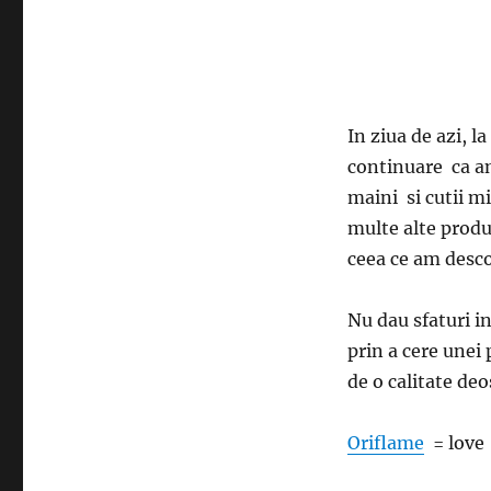
In ziua de azi, l
continuare ca am
maini si cutii m
multe alte produ
ceea ce am desco
Nu dau sfaturi i
prin a cere unei
de o calitate deo
Oriflame
= love