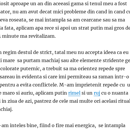
osit aproape un an din aceeasi gama si tenul meu a fost
ator, nu am avut decat mici probleme din cand in cand c
ceva roseata, se mai intampla sa am cearcane sau sa ma
a fata, aplicam apa rece si apoi un strat putin mai gros d
5 minute ma revitalizam.
 regim destul de strict, tatal meu nu accepta ideea ca eu
i mare sa purtam machiaj sau alte elemente stridente ge
 colorate puternic, a trebuit sa ma orientez repede spre
sareau in evidenta si care imi permiteau sa raman intr-o
pentru a evita conflictele. M-am imprietenit repede cu 
 maro si auriu, aplicam putin
rimel
si un
ruj
cu o nuanta
i in ziua de azi, pastrez de cele mai multe ori acelasi ritua
achiaj.
am inteles bine, fiind o fire mai energica, se intampla