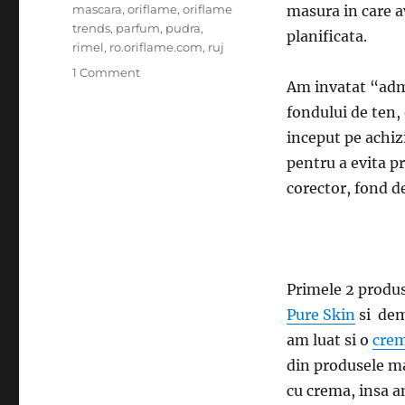
mascara
,
oriflame
,
oriflame
masura in care a
trends
,
parfum
,
pudra
,
planificata.
rimel
,
ro.oriflame.com
,
ruj
on
1 Comment
Am invatat “admi
Reteta
frumusetii
fondului de ten,
de
inceput pe achiz
zi
pentru a evita pr
cu
zi
corector, fond de
Primele 2 produs
Pure Skin
si dem
am luat si o
crem
din produsele ma
cu crema, insa a