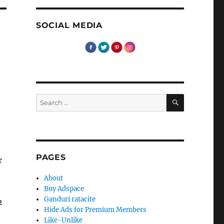
SOCIAL MEDIA
SEARCH
Search
for:
PAGES
r
About
Buy Adspace
Ganduri ratacite
2
Hide Ads for Premium Members
Like-Unlike