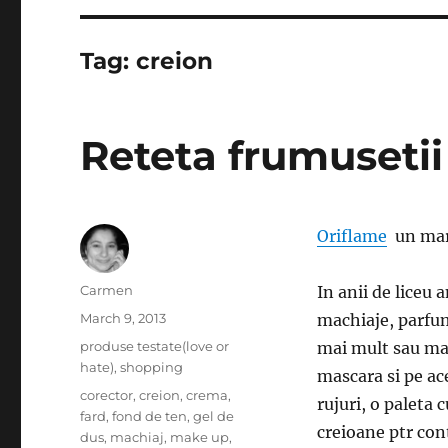
Tag:
creion
Reteta frumusetii 
Oriflame
un marc
Author
Carmen
In anii de liceu 
Posted
March 9, 2013
machiaje, parfum
on
Categories
produse testate(love or
mai mult sau mai
hate)
,
shopping
mascara si pe ac
Tags
corector
,
creion
,
crema
,
rujuri, o paleta 
fard
,
fond de ten
,
gel de
creioane ptr cont
dus
,
machiaj
,
make up
,