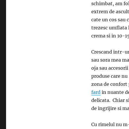
schimbat, am fol
extrem de ascult
cate un cos sau 
trezesc umflata l
crema si in 10-1
Crescand intr-un
sau sora mea ma
oja sau accesorii
produse care nu 
zona de confort 
fard
in nuante de
delicata. Chiar s
de ingrijire si m
Cu rimelul nu m-