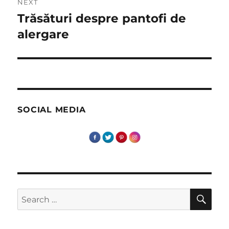
NEXT
Trăsături despre pantofi de
Next
post:
alergare
SOCIAL MEDIA
SE
Search
for: