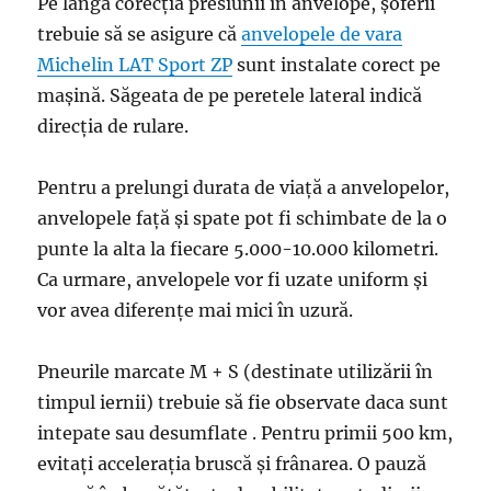
Pe lângă corecția presiunii în anvelope, șoferii
trebuie să se asigure că
anvelopele de vara
Michelin LAT Sport ZP
sunt instalate corect pe
mașină. Săgeata de pe peretele lateral indică
direcția de rulare.
Pentru a prelungi durata de viață a anvelopelor,
anvelopele față și spate pot fi schimbate de la o
punte la alta la fiecare 5.000-10.000 kilometri.
Ca urmare, anvelopele vor fi uzate uniform și
vor avea diferențe mai mici în uzură.
Pneurile marcate M + S (destinate utilizării în
timpul iernii) trebuie să fie observate daca sunt
intepate sau desumflate . Pentru primii 500 km,
evitați accelerația bruscă și frânarea. O pauză