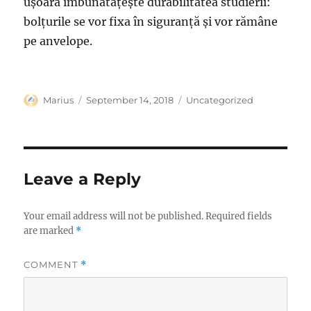
ușoară îmbunătățește durabilitatea studierii:
bolțurile se vor fixa în siguranță și vor rămâne
pe anvelope.
Author
Posted
Categories
Marius
September 14, 2018
Uncategorized
on
Leave a Reply
Your email address will not be published.
Required fields
are marked
*
COMMENT
*