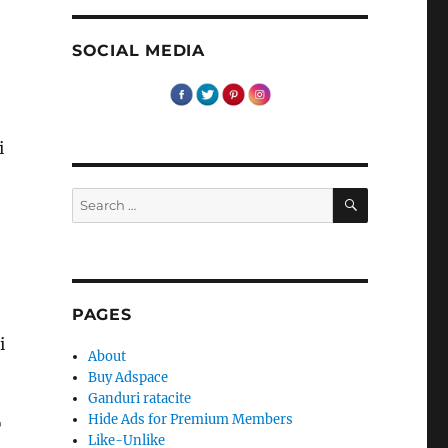
SOCIAL MEDIA
i
SEARCH
Search
for:
PAGES
i
About
Buy Adspace
Ganduri ratacite
Hide Ads for Premium Members
T
Like-Unlike