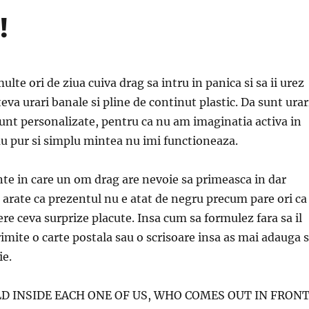
!
lte ori de ziua cuiva drag sa intru in panica si sa ii urez
eva urari banale si pline de continut plastic. Da sunt urar
unt personalizate, pentru ca nu am imaginatia activa in
u pur si simplu mintea nu imi functioneaza.
e in care un om drag are nevoie sa primeasca in dar
i arate ca prezentul nu e atat de negru precum pare ori ca
ofere ceva surprize placute. Insa cum sa formulez fara sa il
imite o carte postala sau o scrisoare insa as mai adauga s
ie.
LD INSIDE EACH ONE OF US, WHO COMES OUT IN FRON