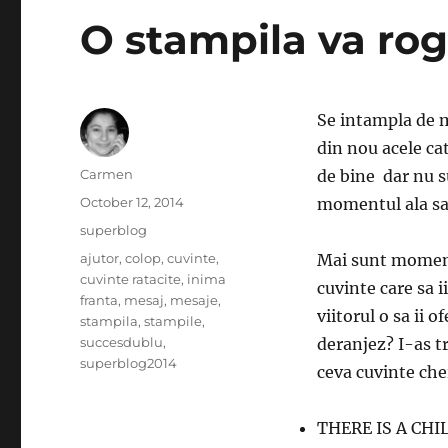
O stampila va rog
Se intampla de mu
din nou acele cat
Author
Carmen
de bine dar nu s
Posted
October 12, 2014
momentul ala sa
on
Categories
superblog
Tags
ajutor
,
colop
,
cuvinte
,
Mai sunt moment
cuvinte ratacite
,
inima
cuvinte care sa i
franta
,
mesaj
,
mesaje
,
viitorul o sa ii 
stampila
,
stampile
,
succesdublu
,
deranjez? I-as tr
superblog2014
ceva cuvinte che
THERE IS A CHI