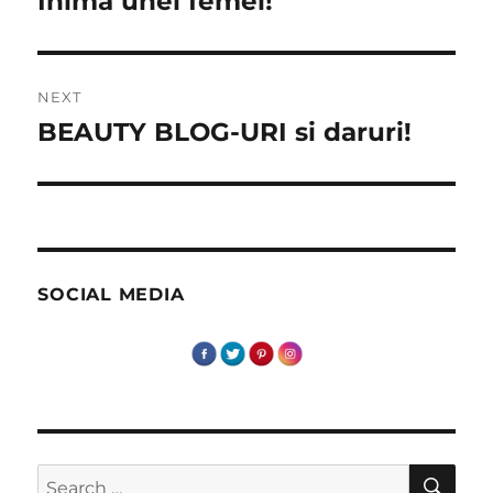
Inima unei femei!
post:
NEXT
BEAUTY BLOG-URI si daruri!
Next
post:
SOCIAL MEDIA
SE
Search