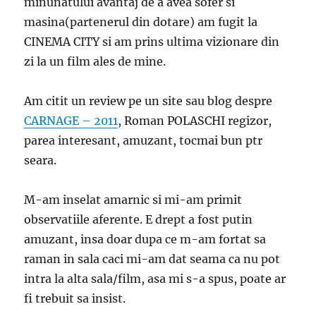
minunatului avantaj de a avea sofer si
masina(partenerul din dotare) am fugit la
CINEMA CITY si am prins ultima vizionare din
zi la un film ales de mine.
Am citit un review pe un site sau blog despre
CARNAGE – 2011
, Roman POLASCHI regizor,
parea interesant, amuzant, tocmai bun ptr
seara.
M-am inselat amarnic si mi-am primit
observatiile aferente. E drept a fost putin
amuzant, insa doar dupa ce m-am fortat sa
raman in sala caci mi-am dat seama ca nu pot
intra la alta sala/film, asa mi s-a spus, poate ar
fi trebuit sa insist.