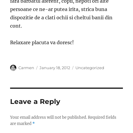
fara barbatul aferent, copii, nepoti ori alte
persoane ce ne-ar putea irita, strica buna
dispozitie de a clati ochii si cheltui banii din
cont.
Relaxare placuta va doresc!
Author
Posted
Categories
Carmen
January 18, 2012
Uncategorized
on
Leave a Reply
Your email address will not be published.
Required fields
are marked
*