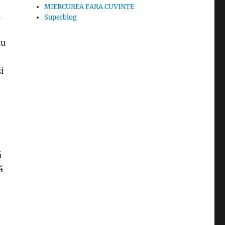
MIERCUREA FARA CUVINTE
u
Superblog
au
i
ă
ă