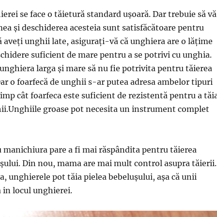
erei se face o tăietură standard ușoară. Dar trebuie să vă
imea și deschiderea acesteia sunt satisfăcătoare pentru
 aveți unghii late, asigurați-vă că unghiera are o lățime
schidere suficient de mare pentru a se potrivi cu unghia.
 unghiera larga și mare să nu fie potrivita pentru tăierea
Dar o foarfecă de unghii s-ar putea adresa ambelor tipuri
imp cât foarfeca este suficient de rezistentă pentru a tăi
hii.Unghiile groase pot necesita un instrument complet
 manichiura pare a fi mai răspândita pentru tăierea
șului. Din nou, mama are mai mult control asupra tăierii.
, unghierele pot tăia pielea bebelușului, așa că unii
 in locul unghierei.