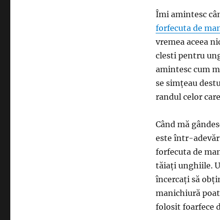
Îmi amintesc câ
forfecuta de ma
vremea aceea nic
clesti pentru un
amintesc cum mam
se simțeau destu
randul celor care
Când mă gândesc 
este într-adevăr 
forfecuta de man
tăiați unghiile. 
încercați să obți
manichiură poat
folosit foarfece