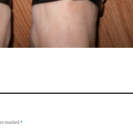
 are marked
*