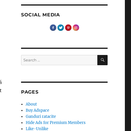
SOCIAL MEDIA
SEARCH
Search
for:
ă
t
PAGES
About
Buy Adspace
Ganduri ratacite
Hide Ads for Premium Members
Like-Unlike