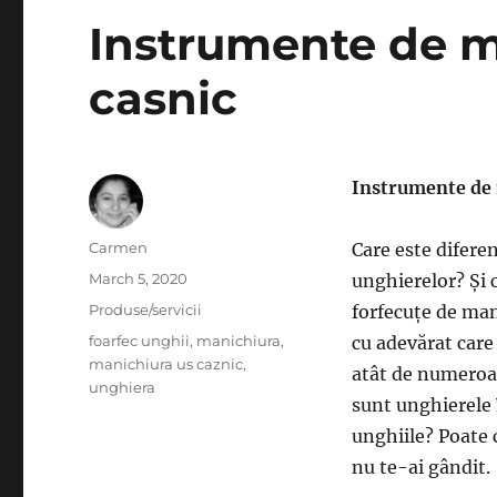
Instrumente de m
casnic
Instrumente de 
Author
Carmen
Care este diferen
Posted
March 5, 2020
unghierelor? Și c
on
Categories
Produse/servicii
forfecuțe de man
Tags
foarfec unghii
,
manichiura
,
cu adevărat care
manichiura us caznic
,
atât de numeroas
unghiera
sunt unghierele 
unghiile? Poate c
nu te-ai gândit.