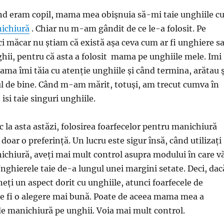
nd eram copil, mama mea obișnuia să-mi taie unghiile c
nichiură
. Chiar nu m-am gândit de ce le-a folosit. Pe
i măcar nu știam că există așa ceva cum ar fi unghiere s
ghii, pentru că asta a folosit mama pe unghiile mele. Imi
a îmi tăia cu atenție unghiile și când termina, arătau ș
l de bine. Când m-am mărit, totuși, am trecut cumva în
 isi taie singuri unghiile.
la asta astăzi, folosirea foarfecelor pentru manichiură
doar o preferință. Un lucru este sigur însă, când utilizați
ichiură, aveți mai mult control asupra modului în care v
Unghierele taie de-a lungul unei margini setate. Deci, dac
neți un aspect dorit cu unghiile, atunci foarfecele de
e fi o alegere mai bună. Poate de aceea mama mea a
 de manichiură pe unghii. Voia mai mult control.