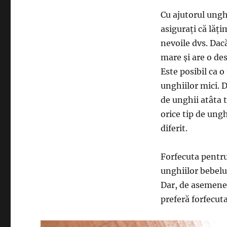
Cu ajutorul unghi
asigurați că lăț
nevoile dvs. Dacă
mare și are o de
Este posibil ca o
unghiilor mici. 
de unghii atâta t
orice tip de ung
diferit.
Forfecuta pentru
unghiilor bebelu
Dar, de asemenea
preferă forfecuta