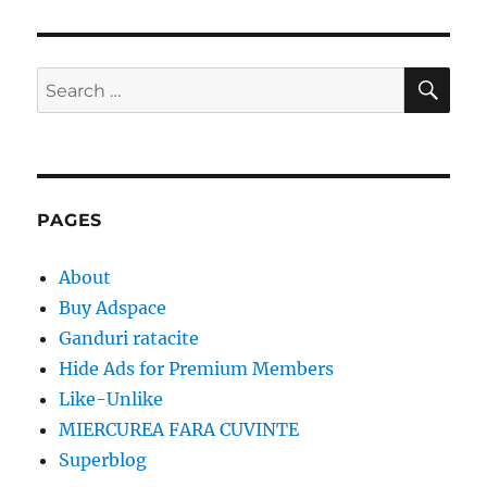
SE
Search
for:
PAGES
About
Buy Adspace
Ganduri ratacite
Hide Ads for Premium Members
Like-Unlike
MIERCUREA FARA CUVINTE
Superblog