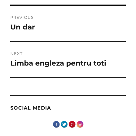
Post
PREVIOUS
navigation
Un dar
Previous
post:
NEXT
Limba engleza pentru toti
Next
post:
SOCIAL MEDIA