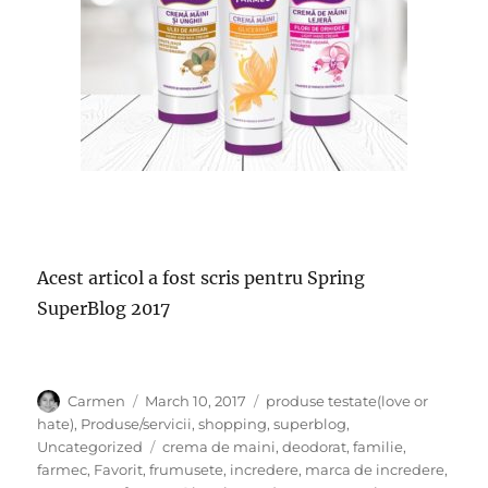
Acest articol a fost scris pentru Spring
SuperBlog 2017
Author
Posted
Categories
Carmen
March 10, 2017
produse testate(love or
on
hate)
,
Produse/servicii
,
shopping
,
superblog
,
Tags
Uncategorized
crema de maini
,
deodorat
,
familie
,
farmec
,
Favorit
,
frumusete
,
incredere
,
marca de incredere
,