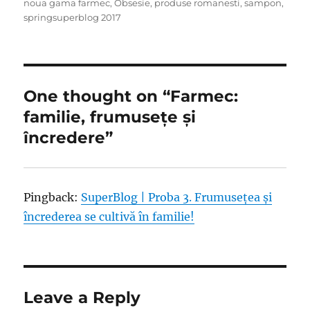
noua gama farmec
,
Obsesie
,
produse romanesti
,
sampon
,
springsuperblog 2017
One thought on “Farmec:
familie, frumusețe și
încredere”
Pingback:
SuperBlog | Proba 3. Frumusețea și
încrederea se cultivă în familie!
Leave a Reply