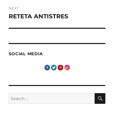
NEXT
RETETA ANTISTRES
Next
post:
SOCIAL MEDIA
SE
Search
for: