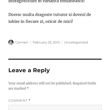
indragostitilor in varianta romaneasca!
Doresc multa dragoste tuturor si dovezi de
iubire in fiecare zi, oricat de mici!
Author
Posted
Categories
Carmen
February 23, 2012
Uncategorized
on
Leave a Reply
Your email address will not be published.
Required fields
are marked
*
COMMENT
*