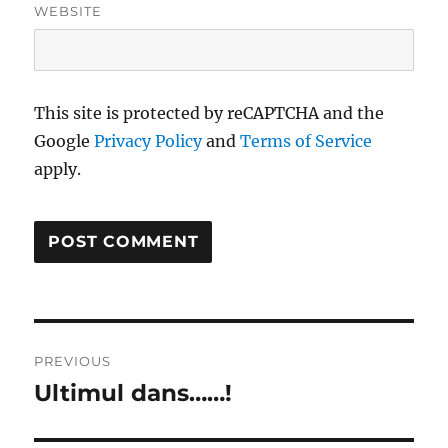
WEBSITE
This site is protected by reCAPTCHA and the
Google
Privacy Policy
and
Terms of Service
apply.
Post
PREVIOUS
navigation
Ultimul dans……!
Previous
post: