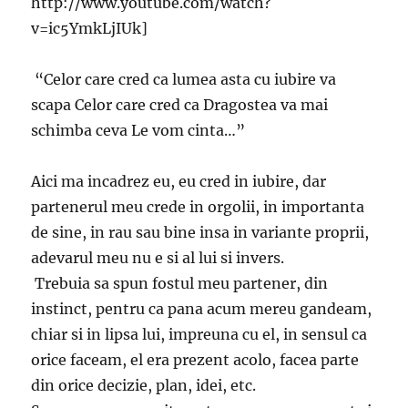
http://www.youtube.com/watch?
v=ic5YmkLjIUk]
“Celor care cred ca lumea asta cu iubire va
scapa Celor care cred ca Dragostea va mai
schimba ceva Le vom cinta…”
Aici ma incadrez eu, eu cred in iubire, dar
partenerul meu crede in orgolii, in importanta
de sine, in rau sau bine insa in variante proprii,
adevarul meu nu e si al lui si invers.
Trebuia sa spun fostul meu partener, din
instinct, pentru ca pana acum mereu gandeam,
chiar si in lipsa lui, impreuna cu el, in sensul ca
orice faceam, el era prezent acolo, facea parte
din orice decizie, plan, idei, etc.