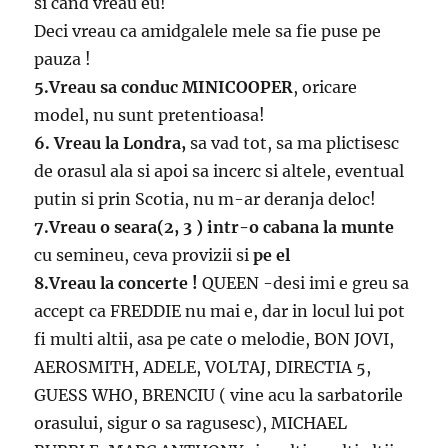
si cand vreau eu!
Deci vreau ca amidgalele mele sa fie puse pe
pauza !
5.Vreau sa conduc MINICOOPER
, oricare
model, nu sunt pretentioasa!
6. Vreau la Londra,
sa vad tot, sa ma plictisesc
de orasul ala si apoi sa incerc si altele, eventual
putin si prin Scotia, nu m-ar deranja deloc!
7.Vreau o seara(2, 3 ) intr-o cabana la munte
cu semineu, ceva provizii si
pe el
8.Vreau la concerte !
QUEEN -desi imi e greu sa
accept ca FREDDIE nu mai e, dar in locul lui pot
fi multi altii, asa pe cate o melodie, BON JOVI,
AEROSMITH, ADELE, VOLTAJ, DIRECTIA 5,
GUESS WHO, BRENCIU ( vine acu la sarbatorile
orasului, sigur o sa ragusesc), MICHAEL