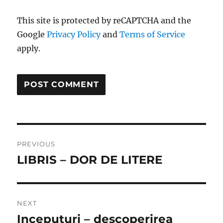
This site is protected by reCAPTCHA and the
Google
Privacy Policy
and
Terms of Service
apply.
Post
PREVIOUS
navigation
LIBRIS – DOR DE LITERE
Previous
post:
NEXT
Inceputuri – descoperirea
Next