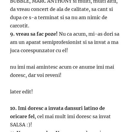
BUBBLE, MARC ANTHONY si multi, multi altii,
da vreau concert de ala de calitate, sa cant si
dupa ce s-a terminat si sa nu am nimic de
carcotit.
9. vreau sa fac poze!
Nu ca acum, mi-as dori sa
am un aparat semiprofesionist si sa invat a ma
juca corespunzator cu el!
nu imi mai amintesc acum ce anume imi mai
doresc, dar voi reveni!
later edit!
10. Imi doresc a invata dansuri latino de
oricare fel
, cel mai mult imi doresc sa invat
SALSA :)!