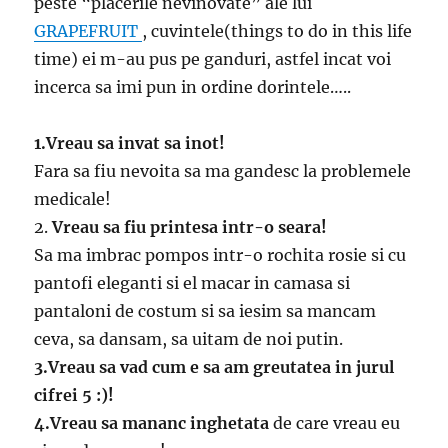
peste “placerile nevinovate” ale lui
GRAPEFRUIT
, cuvintele(things to do in this life
time) ei m-au pus pe ganduri, astfel incat voi
incerca sa imi pun in ordine dorintele…..
1.Vreau sa invat sa inot!
Fara sa fiu nevoita sa ma gandesc la problemele
medicale!
2.
Vreau sa fiu printesa intr-o seara!
Sa ma imbrac pompos intr-o rochita rosie si cu
pantofi eleganti si el macar in camasa si
pantaloni de costum si sa iesim sa mancam
ceva, sa dansam, sa uitam de noi putin.
3.Vreau sa vad cum e sa am greutatea in jurul
cifrei 5 :)!
4.Vreau sa mananc inghetata
de care vreau eu