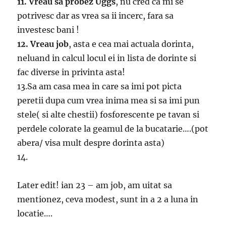
11. Vreau sa probez Uggs
, nu cred ca mi se
potrivesc dar as vrea sa ii incerc, fara sa
investesc bani !
12. Vreau job
, asta e cea mai actuala dorinta,
neluand in calcul locul ei in lista de dorinte si
fac diverse in privinta asta!
13.Sa am casa mea in care sa imi pot picta
peretii dupa cum vrea inima mea si sa imi pun
stele( si alte chestii) fosforescente pe tavan si
perdele colorate la geamul de la bucatarie….(pot
abera/ visa mult despre dorinta asta)
14.
Later edit! ian 23 – am job, am uitat sa
mentionez, ceva modest, sunt in a 2 a luna in
locatie….