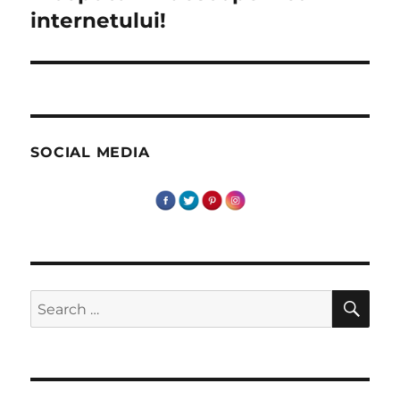
post:
internetului!
SOCIAL MEDIA
SE
Search
for: