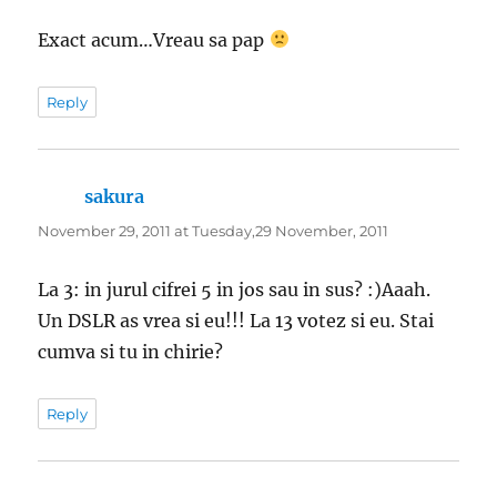
Exact acum…Vreau sa pap
Reply
sakura
says:
November 29, 2011 at Tuesday,29 November, 2011
La 3: in jurul cifrei 5 in jos sau in sus? :)Aaah.
Un DSLR as vrea si eu!!! La 13 votez si eu. Stai
cumva si tu in chirie?
Reply