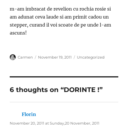
m-am imbracat de revelion cu rochia rosie si
am adunat ceva laude si am primit cadou un
stepper, curand il voi scoate de pe unde l-am
ascuns!
Author
Posted
Categories
Carmen
November 19, 2011
Uncategorized
on
6 thoughts on “DORINTE !”
Florin
says:
November 20, 2011 at Sunday,20 November, 2011