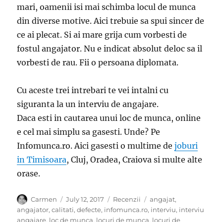
mari, oamenii isi mai schimba locul de munca
din diverse motive. Aici trebuie sa spui sincer de
ce ai plecat. Si ai mare grija cum vorbesti de
fostul angajator. Nu e indicat absolut deloc sa il
vorbesti de rau. Fii o persoana diplomata.
Cu aceste trei intrebari te vei intalni cu
siguranta la un interviu de angajare.
Daca esti in cautarea unui loc de munca, online
e cel mai simplu sa gasesti. Unde? Pe
Infomunca.ro. Aici gasesti o multime de
joburi
in Timisoara
, Cluj, Oradea, Craiova si multe alte
orase.
Author
Posted
Categories
Tags
Carmen
July 12, 2017
Recenzii
angajat
,
on
angajator
,
calitati
,
defecte
,
infomunca.ro
,
interviu
,
interviu
angajare
,
loc de munca
,
locuri de munca
,
locuri de